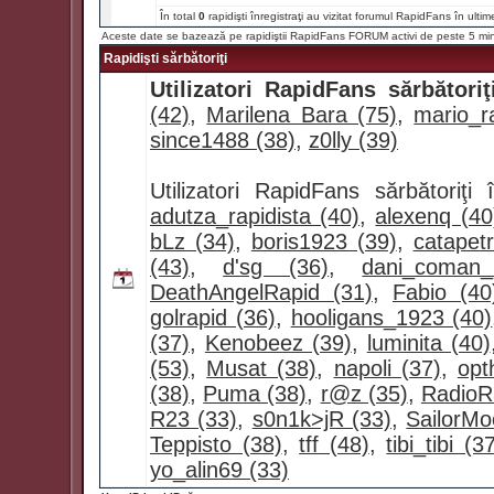
În total
0
rapidişti înregistraţi au vizitat forumul RapidFans în ultim
Aceste date se bazează pe rapidiştii RapidFans FORUM activi de peste 5 mi
Rapidişti sărbătoriţi
Utilizatori RapidFans sărbătoriţ
(42)
,
Marilena Bara (75)
,
mario_ra
since1488 (38)
,
z0lly (39)
Utilizatori RapidFans sărbătoriţ
adutza_rapidista (40)
,
alexenq (40
bLz (34)
,
boris1923 (39)
,
catapet
(43)
,
d'sg (36)
,
dani_coman
DeathAngelRapid (31)
,
Fabio (40
golrapid (36)
,
hooligans_1923 (40)
(37)
,
Kenobeez (39)
,
luminita (40)
(53)
,
Musat (38)
,
napoli (37)
,
opt
(38)
,
Puma (38)
,
r@z (35)
,
RadioR
R23 (33)
,
s0n1k>jR (33)
,
SailorMo
Teppisto (38)
,
tff (48)
,
tibi_tibi (3
yo_alin69 (33)