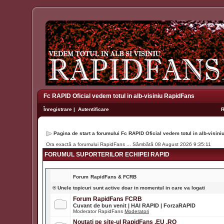
Fc RAPID Oficial vedem totul in alb-visiniu RapidFans
Înregistrare
|
Autentificare
Pagina de start a forumului Fc RAPID Oficial vedem totul in alb-visin
Ora exactă a forumului RapidFans ... Sâmbătă 08 August 2026 9:35:11
FORUMUL SUPORTERILOR ECHIPEI RAPID
Forum
RapidFans & FCRB
® Unele topicuri sunt active doar in momentul in care va logati
Forum RapidFans FCRB
Cuvant de bun venit | HAI RAPID | ForzaRAPID
Moderator RapidFans
Moderatori
Noutati pe site-ul RapidFans .EU .RO