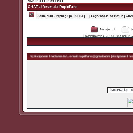
Your IP is :
| IP tău este :
CHAT al forumului RapidFans
Acum sunt 0 rapidişti pe | CHAT |
[
Loghează-te să intri în | CHAT 
Mesaje noi
N
Powered by
phpBB
© 2001, 2005 phpBB Grou
rapidfans@gmail.com | Aici poate fi reclama ta! ... email: rapidfans@gmail.com | Aici poate fi recla