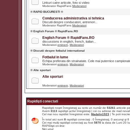
Linkuri catre articole, foto si video
Moderator RapidFans
Moderatori
® RAPID BUCURESTI ®
Conducerea administrativa si tehnica
Discutii despre conducatori, antrenori...
Moderator RapidFans
Moderatori
® English Forum ® RapidFans.RO
English Forum ® RapidFans.RO
discussions in english, french, italian...
Moderatori
eminem
,
Moderatori
® Discutii despre fotbalul international
Fotbalul in lume
Echipa preferata din strainatate. Cele mai puternice campiona
Moderatori
eminem
,
Moderatori
® Alte sporturi
Alte sporturi
Moderatori
eminem
,
Moderatori
Rapidişti conectati
Rapidiştii noştri înregistraţi au scris un număr de
53261
articole p
Avem
3113
rapidişti activi înregistraţi | cei cu adrese de mail ne
Cel mai nou rapidist înregistrat este:
Madalin1923
| Te poti inscrie 
În total aici sunt
8
rapidişti conectaţi : 0 Înregistraţi, 0 ascunşi şi
Cei mai mulţi rapidişti conectaţi au fost
5870
la data de Luni 20 I
RAPIDişti on-line:
Nici unul