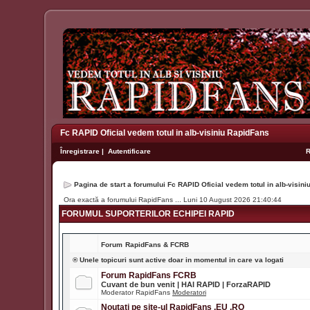
Fc RAPID Oficial vedem totul in alb-visiniu RapidFans
Înregistrare
|
Autentificare
Pagina de start a forumului Fc RAPID Oficial vedem totul in alb-visin
Ora exactă a forumului RapidFans ... Luni 10 August 2026 21:40:44
FORUMUL SUPORTERILOR ECHIPEI RAPID
Forum
RapidFans & FCRB
® Unele topicuri sunt active doar in momentul in care va logati
Forum RapidFans FCRB
Cuvant de bun venit | HAI RAPID | ForzaRAPID
Moderator RapidFans
Moderatori
Noutati pe site-ul RapidFans .EU .RO