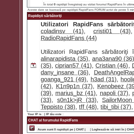
În total
0
rapidişti înregistraţi au vizitat forumul RapidFans în ultim
Aceste date se bazează pe rapidiştii RapidFans FORUM activi de peste 5 mi
Rapidişti sărbătoriţi
Utilizatori RapidFans sărbătoriţ
coladinsv (41)
,
cristi01 (43)
RadioRapidFans (44)
Utilizatori RapidFans sărbătoriţ
alinarapidista (35)
,
ana3ana90 (36
(35)
,
ciprian57 (41)
,
Cristian (46)
,
dany_insane (36)
,
DeathAngelRap
goanga_921 (49)
,
h3ad (31)
,
hool
(42)
,
K1n9p1n (37)
,
Kenobeez (39
(39)
,
marius_bz (41)
,
napoli (37)
,
(33)
,
s0n1k>jR (33)
,
SailorMoon
Teppisto (38)
,
tff (48)
,
tibi_tibi (37)
Your IP is :
| IP tău este :
CHAT al forumului RapidFans
Acum sunt 0 rapidişti pe | CHAT |
[
Loghează-te să intri în | CHAT 