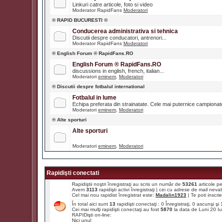
Linkuri catre articole, foto si video
Moderator RapidFans
Moderatori
® RAPID BUCURESTI ®
Conducerea administrativa si tehnica
Discutii despre conducatori, antrenori...
Moderator RapidFans
Moderatori
® English Forum ® RapidFans.RO
English Forum ® RapidFans.RO
discussions in english, french, italian...
Moderatori
eminem
,
Moderatori
® Discutii despre fotbalul international
Fotbalul in lume
Echipa preferata din strainatate. Cele mai puternice campiona
Moderatori
eminem
,
Moderatori
® Alte sporturi
Alte sporturi
Moderatori
eminem
,
Moderatori
Rapidişti conectati
Rapidiştii noştri înregistraţi au scris un număr de
53261
articole p
Avem
3113
rapidişti activi înregistraţi | cei cu adrese de mail ne
Cel mai nou rapidist înregistrat este:
Madalin1923
| Te poti inscrie 
În total aici sunt
13
rapidişti conectaţi : 0 Înregistraţi, 0 ascunşi ş
Cei mai mulţi rapidişti conectaţi au fost
5870
la data de Luni 20 I
RAPIDişti on-line:
Nici unul