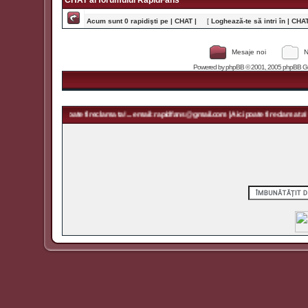
CHAT al forumului RapidFans
Acum sunt 0 rapidişti pe | CHAT |
[
Loghează-te să intri în | CHAT 
Mesaje noi
N
Powered by
phpBB
© 2001, 2005 phpBB Grou
@gmail.com | Aici poate fi reclama ta! ... email: rapidfans@gmail.com | Aici poate fi reclama ta! ..