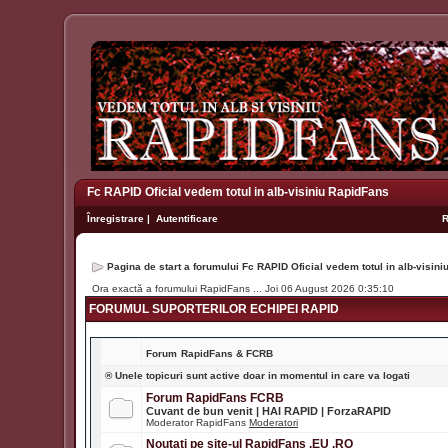
Fc RAPID Oficial vedem totul in alb-visiniu RapidFans
Înregistrare
|
Autentificare
Pagina de start a forumului Fc RAPID Oficial vedem totul in alb-visin
Ora exactă a forumului RapidFans ... Joi 06 August 2026 0:35:10
FORUMUL SUPORTERILOR ECHIPEI RAPID
Forum
RapidFans & FCRB
® Unele topicuri sunt active doar in momentul in care va logati
Forum RapidFans FCRB
Cuvant de bun venit | HAI RAPID | ForzaRAPID
Moderator RapidFans
Moderatori
Noutati pe site-ul RapidFans .EU .RO