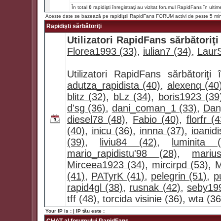
În total
0
rapidişti înregistraţi au vizitat forumul RapidFans în ultim
Aceste date se bazează pe rapidiştii RapidFans FORUM activi de peste 5 mi
Rapidişti sărbătoriţi
Utilizatori RapidFans sărbătoriţi
Florea1993 (33)
,
iulian7 (34)
,
LaurS
Utilizatori RapidFans sărbătoriţ
adutza_rapidista (40)
,
alexenq (40
blitz (32)
,
bLz (34)
,
boris1923 (39
d'sg (36)
,
dani_coman_1 (33)
,
Dan
diesel78 (48)
,
Fabio (40)
,
florfr (
(40)
,
inicu (36)
,
innna (37)
,
ioanidi
(39)
,
liviu84 (42)
,
luminita (
mario_rapidistu'98 (28)
,
mariu
Mirceea1923 (34)
,
mircirpd (53)
,
M
(41)
,
PATyrK (41)
,
pelegrin (51)
,
p
rapid4gl (38)
,
rusnak (42)
,
seby19
tff (48)
,
torcida visinie (36)
,
wta (36
Your IP is :
| IP tău este :