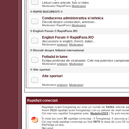
Linkuri catre articole, foto si video
Moderator RapidFans
Moderatori
® RAPID BUCURESTI ®
Conducerea administrativa si tehnica
Discutii despre conducatori, antrenori...
Moderator RapidFans
Moderatori
® English Forum ® RapidFans.RO
English Forum ® RapidFans.RO
discussions in english, french, italian...
Moderatori
eminem
,
Moderatori
® Discutii despre fotbalul international
Fotbalul in lume
Echipa preferata din strainatate. Cele mai puternice campiona
Moderatori
eminem
,
Moderatori
® Alte sporturi
Alte sporturi
Moderatori
eminem
,
Moderatori
Rapidişti conectati
Rapidiştii noştri înregistraţi au scris un număr de
53261
articole p
Avem
3113
rapidişti activi înregistraţi | cei cu adrese de mail ne
Cel mai nou rapidist înregistrat este:
Madalin1923
| Te poti inscrie 
În total aici sunt
30
rapidişti conectaţi : 0 Înregistraţi, 0 ascunşi ş
Cei mai mulţi rapidişti conectaţi au fost
5870
la data de Luni 20 I
RAPIDişti on-line:
Nici unul