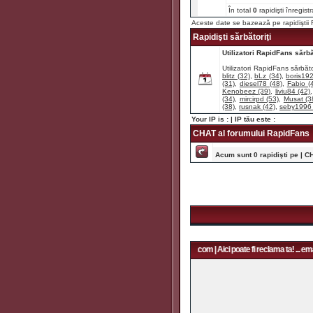
În total
0
rapidişti înregist
Aceste date se bazează pe rapidişti
Rapidişti sărbătoriţi
Utilizatori RapidFans sărbăt
Utilizatori RapidFans sărbăto
blitz (32)
,
bLz (34)
,
boris192
(31)
,
diesel78 (48)
,
Fabio (
Kenobeez (39)
,
liviu84 (42)
(34)
,
mircirpd (53)
,
Musat (3
(38)
,
rusnak (42)
,
seby1996 
Your IP is :
| IP tău este :
CHAT al forumului RapidFans
Acum sunt 0 rapidişti pe | C
Aici poate fi reclama ta! ... email: rapidfans@gmail.com | Aici poate fi reclama ta! ... emai