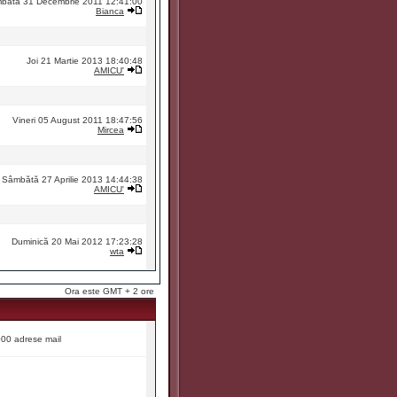
bătă 31 Decembrie 2011 12:41:00
Bianca
Joi 21 Martie 2013 18:40:48
AMICU'
Vineri 05 August 2011 18:47:56
Mircea
Sâmbătă 27 Aprilie 2013 14:44:38
AMICU'
Duminică 20 Mai 2012 17:23:28
wta
Ora este GMT + 2 ore
9000 adrese mail