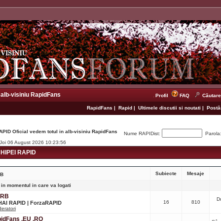
 alb-visiniu RapidFans
Profil
FAQ
Căutare
RapidFans
|
Rapid
|
Ultimele discutii si noutati
|
Postăr
APID Oficial vedem totul in alb-visiniu RapidFans
Nume RAPIDist:
Parola
 Joi 06 August 2026 10:23:56
IPEI RAPID
Subiecte
Mesaje
RB
 in momentul in care va logati
CRB
D
16
810
 HAI RAPID | ForzaRAPID
eratori
apidFans .EU .RO