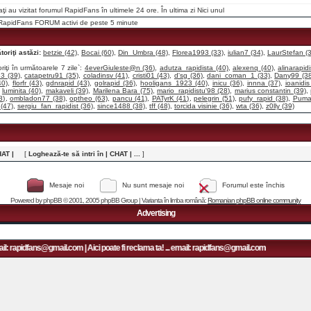
raţi au vizitat forumul RapidFans în ultimele 24 ore. În ultima zi
Nici unul
i RapidFans FORUM activi de peste 5 minute
oriţi astăzi:
betzie (42)
,
Bocai (60)
,
Din_Umbra (48)
,
Florea1993 (33)
,
iulian7 (34)
,
LaurStefan (
riţi în următoarele 7 zile`:
4everGiuleste@n (36)
,
adutza_rapidista (40)
,
alexenq (40)
,
alinarapid
3 (39)
,
catapetru91 (35)
,
coladinsv (41)
,
cristi01 (43)
,
d'sg (36)
,
dani_coman_1 (33)
,
Dany99 (38
40)
,
florfr (43)
,
gdnrapid (43)
,
golrapid (36)
,
hooligans_1923 (40)
,
inicu (36)
,
innna (37)
,
ioanidis
,
luminita (40)
,
makaveli (39)
,
Marilena Bara (75)
,
mario_rapidistu'98 (28)
,
marius constantin (39)
,
8)
,
ombladon77 (38)
,
optheo (63)
,
pancu (41)
,
PATyrK (41)
,
pelegrin (51)
,
pufy_rapid (38)
,
Puma
(47)
,
sergiu_fan_rapidist (36)
,
since1488 (38)
,
tff (48)
,
torcida visinie (36)
,
wta (36)
,
z0lly (39)
HAT |
[
Loghează-te să intri în | CHAT | ...
]
Mesaje noi
Nu sunt mesaje noi
Forumul este închis
Powered by
phpBB
© 2001, 2005 phpBB Group | Varianta în limba română:
Romanian phpBB online community
Advertising
l: rapidfans@gmail.com | Aici poate fi reclama ta! ... email: rapidfans@gmail.com