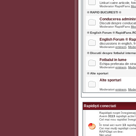
Linkuri catre articole, fot
Moderator RapidFans
Mod
® RAPID BUCURESTI ®
Conducerea administr
Discutii despre conducato
Moderator RapidFans
Mod
® English Forum ® RapidFans.R
English Forum ® Ra
discussions in english, fre
Moderatori
eminem
,
Moder
® Discutii despre fotbalul interna
Fotbalul in lume
Echipa preferata din str
Moderatori
eminem
,
Moder
® Alte sporturi
Alte sporturi
Moderatori
eminem
,
Moder
Rapidişti conectati
Rapidiştii noştri înregistr
Avem
3113
rapidişti activ
Cel mai nou rapidist înregi
În total aici sunt
13
rapidiş
Cei mai mulţi rapidişti con
RAPIDişti on-line:
Nici unul