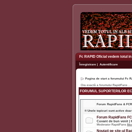
Fc RAPID Oficial vedem totul in
Înregistrare
|
Autentificare
Pagina de start a forumului Fc R
Ora exactă a forumului RapidFans ...
FORUMUL SUPORTERILOR ECH
Forum
RapidFans & FC
® Unele topicuri sunt active doar
Forum RapidFans F
Cuvant de bun venit |
Moderator RapidFans
Mod
Noutati pe site-ul R