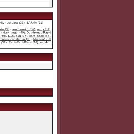
36)
,
nushuletz (36)
,
SARMA (61)
ista (35)
,
ana3ana90 (36)
,
andy (51)
,
)
,
dark angel (40)
,
DeathAngelRapid
 (66)
,
K1n9p1n (37)
,
kara_spak (47)
,
marius_constantin (36)
,
Mirceea1923
 (38)
,
RadioRapidFans (44)
,
rapid4gl