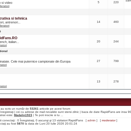
Sâm
5
220
o si video
eratori
ativa si tehnica
14
460
ri, antrenori...
eratori
O
pidFans.RO
20
244
nch, italian...
atori
tional
27
799
ainatate. Cele mai puternice campionate din Europa
atori
13
278
atori
aţi au scris un număr de
53261
articole pe acest forum
i înregistraţi | cei cu adrese de mail nevalide sunt stersi zilnic | baza de date RapidFans are insa 
strat este:
Madalin1923
| Te poti inscrie si tu ...
ti conectaţi : 0 Înregistraţi, 0 ascunşi şi 13 vizitatori RapidFans [
admin
] [
moderator
]
ectaţi au fost
5870
la data de Luni 20 Iulie 2026 20:01:24