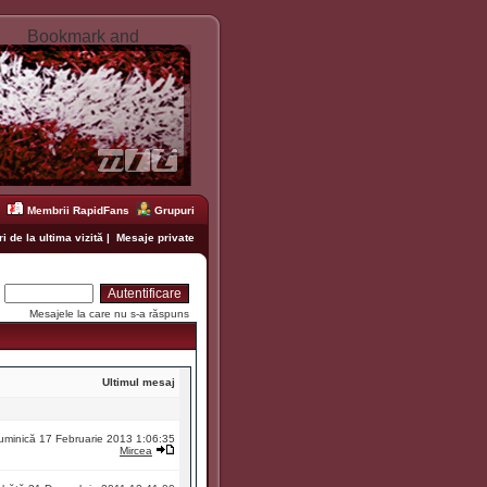
Membrii RapidFans
Grupuri
i de la ultima vizită
|
Mesaje private
:
Mesajele la care nu s-a răspuns
Ultimul mesaj
uminică 17 Februarie 2013 1:06:35
Mircea