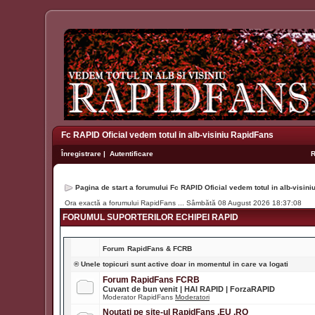
Fc RAPID Oficial vedem totul in alb-visiniu RapidFans
Înregistrare
|
Autentificare
Pagina de start a forumului Fc RAPID Oficial vedem totul in alb-visin
Ora exactă a forumului RapidFans ... Sâmbătă 08 August 2026 18:37:08
FORUMUL SUPORTERILOR ECHIPEI RAPID
Forum
RapidFans & FCRB
® Unele topicuri sunt active doar in momentul in care va logati
Forum RapidFans FCRB
Cuvant de bun venit | HAI RAPID | ForzaRAPID
Moderator RapidFans
Moderatori
Noutati pe site-ul RapidFans .EU .RO