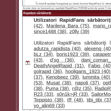
În total
0
rapidişti înregistraţi au vizitat forumul RapidFans în ultim
Aceste date se bazează pe rapidiştii RapidFans FORUM activi de peste 5 mi
Rapidişti sărbătoriţi
Utilizatori RapidFans sărbătoriţ
(42)
,
Marilena Bara (75)
,
mario_ra
since1488 (38)
,
z0lly (39)
Utilizatori RapidFans sărbătoriţ
adutza_rapidista (40)
,
alexenq (40
bLz (34)
,
boris1923 (39)
,
catapet
(43)
,
d'sg (36)
,
dani_coman
DeathAngelRapid (31)
,
Fabio (40
golrapid (36)
,
hooligans_1923 (40)
(37)
,
Kenobeez (39)
,
luminita (40)
(53)
,
Musat (38)
,
napoli (37)
,
opt
(38)
,
Puma (38)
,
r@z (35)
,
RadioR
R23 (33)
,
s0n1k>jR (33)
,
SailorMo
Teppisto (38)
,
tff (48)
,
tibi_tibi (3
yo_alin69 (33)