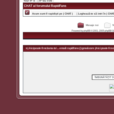
Your IP is :
| IP tău este :
CHAT al forumului RapidFans
Acum sunt 0 rapidişti pe | CHAT |
[
Loghează-te să intri în | CHAT 
Mesaje noi
N
Powered by
phpBB
© 2001, 2005 phpBB Grou
rapidfans@gmail.com | Aici poate fi reclama ta! ... email: rapidfans@gmail.com | Aici poate fi recla