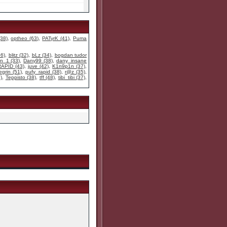
38)
,
optheo (63)
,
PATyrK (41)
,
Puma
6)
,
blitz (32)
,
bLz (34)
,
bogdan tudor
n_1 (33)
,
Dany99 (38)
,
dany_insane
RAPID (43)
,
juve (42)
,
K1n9p1n (37)
,
egrin (51)
,
pufy_rapid (38)
,
r@z (35)
,
)
,
Teppisto (38)
,
tff (48)
,
tibi_tibi (37)
,