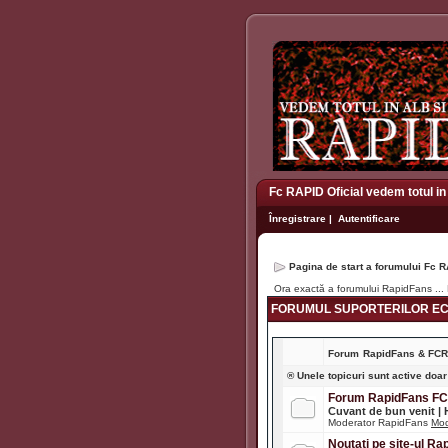
Fc RAPID Oficial vedem totul in
Înregistrare
|
Autentificare
Pagina de start a forumului Fc R
Ora exactă a forumului RapidFans ..
FORUMUL SUPORTERILOR ECH
Forum
RapidFans & FC
® Unele topicuri sunt active doar
Forum RapidFans F
Cuvant de bun venit |
Moderator RapidFans
Mod
Noutati pe site-ul R