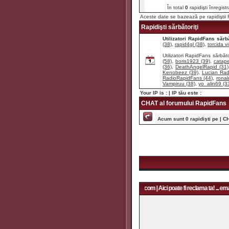
În total
0
rapidişti înregist
Aceste date se bazează pe rapidişti
Rapidişti sărbătoriţi
Utilizatori RapidFans sărbă
(38)
,
rapid4gl (38)
,
torcida vi
Utilizatori RapidFans sărbăto
(58)
,
boris1923 (39)
,
catape
(36)
,
DeathAngelRapid (31)
Kenobeez (39)
,
Lucian Rad
RadioRapidFans (44)
,
ronal
Vampiruu (38)
,
yo_alin69 (3
Your IP is :
| IP tău este :
CHAT al forumului RapidFans
Acum sunt 0 rapidişti pe | C
Aici poate fi reclama ta! ... email: rapidfans@gmail.com | Aici poate fi reclama ta! ... email