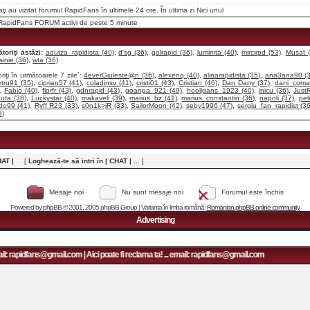
raţi au vizitat forumul RapidFans în ultimele 24 ore. În ultima zi
Nici unul
i RapidFans FORUM activi de peste 5 minute
toriţi astăzi:
adutza_rapidista (40)
,
d'sg (36)
,
golrapid (36)
,
luminita (40)
,
mircirpd (53)
,
Musat (
sinie (36)
,
wta (36)
riţi în următoarele 7 zile`:
4everGiuleste@n (36)
,
alexenq (40)
,
alinarapidista (35)
,
ana3ana90 (3
tru91 (35)
,
ciprian57 (41)
,
coladinsv (41)
,
cristi01 (43)
,
Cristian (46)
,
Dan Dany (37)
,
dani_coma
,
Fabio (40)
,
florfr (43)
,
gdnrapid (43)
,
goanga_921 (49)
,
hooligans_1923 (40)
,
inicu (36)
,
Just
uta (38)
,
Luckystar (40)
,
makaveli (39)
,
marius_bz (41)
,
marius_constantin (36)
,
napoli (37)
,
pel
do99 (41)
,
Ryff R23 (33)
,
s0n1k>jR (33)
,
SailorMoon (42)
,
seby1996 (47)
,
sergiu_fan_rapidist (36
3)
HAT |
[
Loghează-te să intri în | CHAT | ...
]
Mesaje noi
Nu sunt mesaje noi
Forumul este închis
Powered by
phpBB
© 2001, 2005 phpBB Group | Varianta în limba română:
Romanian phpBB online community
Advertising
: rapidfans@gmail.com | Aici poate fi reclama ta! ... email: rapidfans@gmail.com