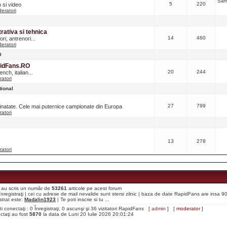
Sâm
5
220
o si video
eratori
ativa si tehnica
14
460
ri, antrenori...
eratori
O
pidFans.RO
20
244
nch, italian...
atori
tional
27
799
ainatate. Cele mai puternice campionate din Europa
atori
13
278
atori
aţi au scris un număr de
53261
articole pe acest forum
i înregistraţi | cei cu adrese de mail nevalide sunt stersi zilnic | baza de date RapidFans are insa 
strat este:
Madalin1923
| Te poti inscrie si tu ...
ti conectaţi : 0 Înregistraţi, 0 ascunşi şi 36 vizitatori RapidFans [
admin
] [
moderator
]
ectaţi au fost
5870
la data de Luni 20 Iulie 2026 20:01:24