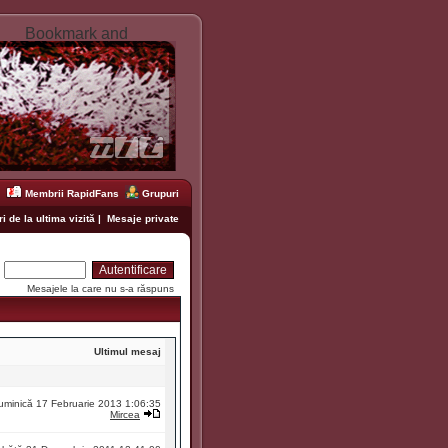
Membrii RapidFans
Grupuri
i de la ultima vizită
|
Mesaje private
:
Mesajele la care nu s-a răspuns
Ultimul mesaj
uminică 17 Februarie 2013 1:06:35
Mircea