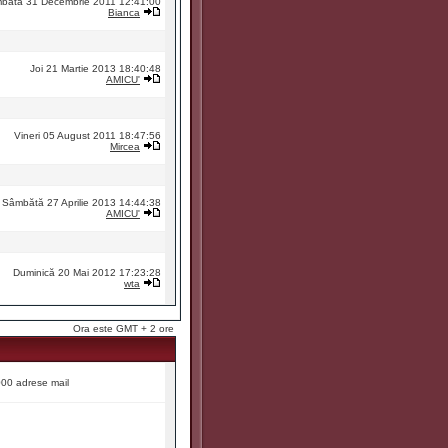
bătă 31 Decembrie 2011 12:41:00
Bianca
Joi 21 Martie 2013 18:40:48
AMICU'
Vineri 05 August 2011 18:47:56
Mircea
Sâmbătă 27 Aprilie 2013 14:44:38
AMICU'
Duminică 20 Mai 2012 17:23:28
wta
Ora este GMT + 2 ore
9000 adrese mail