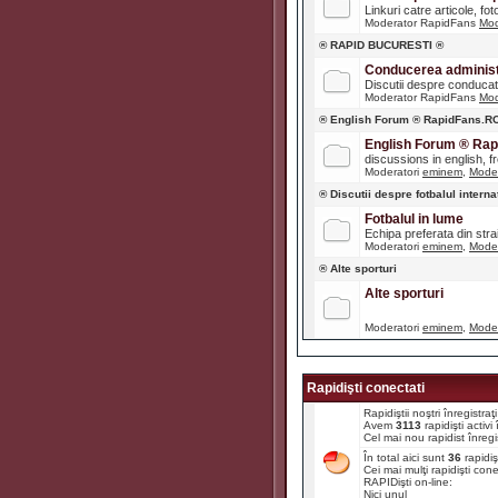
Linkuri catre articole, fot
Moderator RapidFans
Mod
® RAPID BUCURESTI ®
Conducerea administr
Discutii despre conducato
Moderator RapidFans
Mod
® English Forum ® RapidFans.R
English Forum ® Ra
discussions in english, fre
Moderatori
eminem
,
Moder
® Discutii despre fotbalul interna
Fotbalul in lume
Echipa preferata din str
Moderatori
eminem
,
Moder
® Alte sporturi
Alte sporturi
Moderatori
eminem
,
Moder
Rapidişti conectati
Rapidiştii noştri înregistr
Avem
3113
rapidişti activ
Cel mai nou rapidist înregi
În total aici sunt
36
rapidiş
Cei mai mulţi rapidişti con
RAPIDişti on-line:
Nici unul