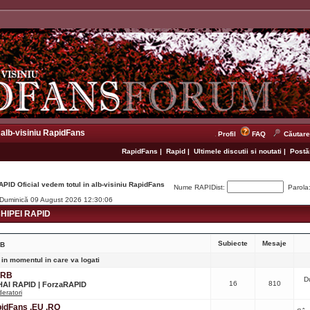
 alb-visiniu RapidFans
Profil
FAQ
Căutare
RapidFans
|
Rapid
|
Ultimele discutii si noutati
|
Postăr
APID Oficial vedem totul in alb-visiniu RapidFans
Nume RAPIDist:
Parola
. Duminică 09 August 2026 12:30:06
IPEI RAPID
Subiecte
Mesaje
RB
 in momentul in care va logati
CRB
D
16
810
 HAI RAPID | ForzaRAPID
eratori
apidFans .EU .RO