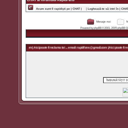
CHAT al forumului RapidFans
Acum sunt 0 rapidişti pe | CHAT |
[
Loghează-te să intri în | CHAT 
Mesaje noi
N
Powered by
phpBB
© 2001, 2005 phpBB Grou
 rapidfans@gmail.com | Aici poate fi reclama ta! ... email: rapidfans@gmail.com | Aici poate fi recl