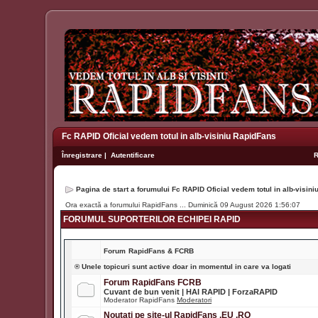
Fc RAPID Oficial vedem totul in alb-visiniu RapidFans
Înregistrare
|
Autentificare
Pagina de start a forumului Fc RAPID Oficial vedem totul in alb-visin
Ora exactă a forumului RapidFans ... Duminică 09 August 2026 1:56:07
FORUMUL SUPORTERILOR ECHIPEI RAPID
Forum
RapidFans & FCRB
® Unele topicuri sunt active doar in momentul in care va logati
Forum RapidFans FCRB
Cuvant de bun venit | HAI RAPID | ForzaRAPID
Moderator RapidFans
Moderatori
Noutati pe site-ul RapidFans .EU .RO