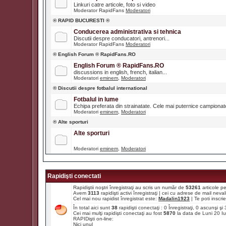
Linkuri catre articole, foto si video
Moderator RapidFans
Moderatori
® RAPID BUCURESTI ®
Conducerea administrativa si tehnica
Discutii despre conducatori, antrenori...
Moderator RapidFans
Moderatori
® English Forum ® RapidFans.RO
English Forum ® RapidFans.RO
discussions in english, french, italian...
Moderatori
eminem
,
Moderatori
® Discutii despre fotbalul international
Fotbalul in lume
Echipa preferata din strainatate. Cele mai puternice campiona
Moderatori
eminem
,
Moderatori
® Alte sporturi
Alte sporturi
Moderatori
eminem
,
Moderatori
Rapidişti conectati
Rapidiştii noştri înregistraţi au scris un număr de
53261
articole p
Avem
3113
rapidişti activi înregistraţi | cei cu adrese de mail ne
Cel mai nou rapidist înregistrat este:
Madalin1923
| Te poti inscrie 
În total aici sunt
38
rapidişti conectaţi : 0 Înregistraţi, 0 ascunşi ş
Cei mai mulţi rapidişti conectaţi au fost
5870
la data de Luni 20 I
RAPIDişti on-line:
Nici unul