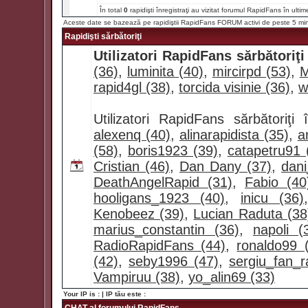
În total
0
rapidişti înregistraţi au vizitat forumul RapidFans în ultim
Aceste date se bazează pe rapidiştii RapidFans FORUM activi de peste 5 mi
Rapidişti sărbătoriţi
Utilizatori RapidFans sărbătoriţi
(36)
,
luminita (40)
,
mircirpd (53)
,
M
rapid4gl (38)
,
torcida visinie (36)
,
w
Utilizatori RapidFans sărbătoriţ
alexenq (40)
,
alinarapidista (35)
,
a
(58)
,
boris1923 (39)
,
catapetru91 
Cristian (46)
,
Dan Dany (37)
,
dan
DeathAngelRapid (31)
,
Fabio (40
hooligans_1923 (40)
,
inicu (36)
Kenobeez (39)
,
Lucian Raduta (38
marius_constantin (36)
,
napoli (
RadioRapidFans (44)
,
ronaldo99 
(42)
,
seby1996 (47)
,
sergiu_fan_r
Vampiruu (38)
,
yo_alin69 (33)
Your IP is :
| IP tău este :