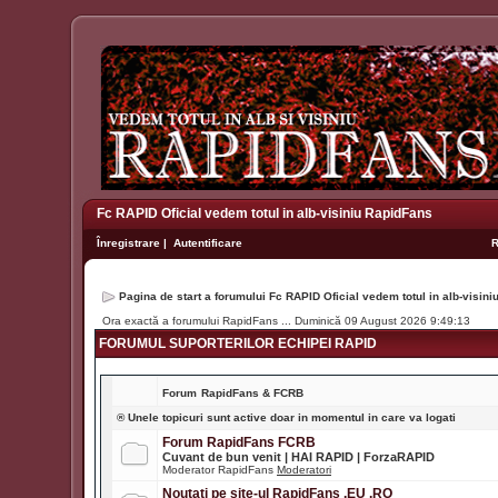
Fc RAPID Oficial vedem totul in alb-visiniu RapidFans
Înregistrare
|
Autentificare
Pagina de start a forumului Fc RAPID Oficial vedem totul in alb-visin
Ora exactă a forumului RapidFans ... Duminică 09 August 2026 9:49:13
FORUMUL SUPORTERILOR ECHIPEI RAPID
Forum
RapidFans & FCRB
® Unele topicuri sunt active doar in momentul in care va logati
Forum RapidFans FCRB
Cuvant de bun venit | HAI RAPID | ForzaRAPID
Moderator RapidFans
Moderatori
Noutati pe site-ul RapidFans .EU .RO