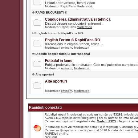
Linkuri catre articole, foto si video
Moderator RapidFans
Moderatori
® RAPID BUCURESTI ®
Conducerea administrativa si tehnica
Discutii despre conducatori, antrenori...
Moderator RapidFans
Moderatori
® English Forum ® RapidFans.RO
English Forum ® RapidFans.RO
discussions in english, french, italian...
Moderatori
eminem
,
Moderatori
® Discutii despre fotbalul international
Fotbalul in lume
Echipa preferata din strainatate. Cele mai puternice campiona
Moderatori
eminem
,
Moderatori
® Alte sporturi
Alte sporturi
Moderatori
eminem
,
Moderatori
Rapidişti conectati
Rapidiştii noştri înregistraţi au scris un număr de
53261
articole p
Avem
3113
rapidişti activi înregistraţi | cei cu adrese de mail ne
Cel mai nou rapidist înregistrat este:
Madalin1923
| Te poti inscrie 
În total aici sunt
28
rapidişti conectaţi : 0 Înregistraţi, 0 ascunşi ş
Cei mai mulţi rapidişti conectaţi au fost
5870
la data de Luni 20 I
RAPIDişti on-line:
Nici unul