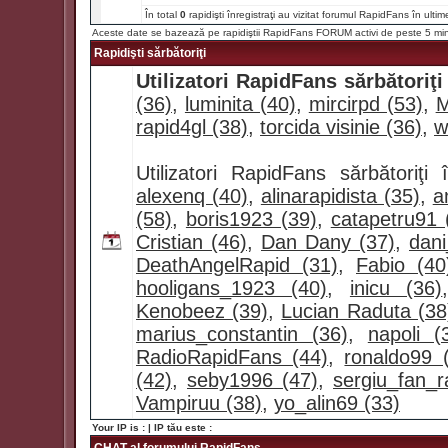
În total
0
rapidişti înregistraţi au vizitat forumul RapidFans în ultim
Aceste date se bazează pe rapidiştii RapidFans FORUM activi de peste 5 mi
Rapidişti sărbătoriţi
Utilizatori RapidFans sărbătoriţi
(36)
,
luminita (40)
,
mircirpd (53)
,
M
rapid4gl (38)
,
torcida visinie (36)
,
w
Utilizatori RapidFans sărbătoriţ
alexenq (40)
,
alinarapidista (35)
,
a
(58)
,
boris1923 (39)
,
catapetru91 
Cristian (46)
,
Dan Dany (37)
,
dan
DeathAngelRapid (31)
,
Fabio (40
hooligans_1923 (40)
,
inicu (36)
Kenobeez (39)
,
Lucian Raduta (38
marius_constantin (36)
,
napoli (
RadioRapidFans (44)
,
ronaldo99 
(42)
,
seby1996 (47)
,
sergiu_fan_r
Vampiruu (38)
,
yo_alin69 (33)
Your IP is :
| IP tău este :