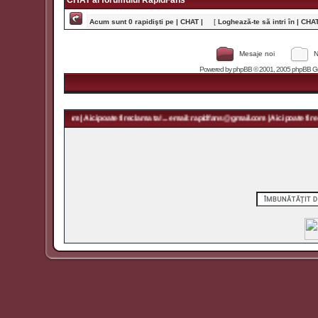
CHAT al forumului RapidFans
Acum sunt 0 rapidişti pe | CHAT |
[
Loghează-te să intri în | CHAT 
Mesaje noi
N
Powered by
phpBB
© 2001, 2005 phpBB Grou
 rapidfans@gmail.com | Aici poate fi reclama ta! ... email: rapidfans@gmail.com | Aici poate fi recl