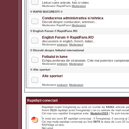
Linkuri catre articole, foto si video
Moderator RapidFans
Moderatori
® RAPID BUCURESTI ®
Conducerea administrativa si tehnica
Discutii despre conducatori, antrenori...
Moderator RapidFans
Moderatori
® English Forum ® RapidFans.RO
English Forum ® RapidFans.RO
discussions in english, french, italian...
Moderatori
eminem
,
Moderatori
® Discutii despre fotbalul international
Fotbalul in lume
Echipa preferata din strainatate. Cele mai puternice campiona
Moderatori
eminem
,
Moderatori
® Alte sporturi
Alte sporturi
Moderatori
eminem
,
Moderatori
Rapidişti conectati
Rapidiştii noştri înregistraţi au scris un număr de
53261
articole p
Avem
3113
rapidişti activi înregistraţi | cei cu adrese de mail ne
Cel mai nou rapidist înregistrat este:
Madalin1923
| Te poti inscrie 
În total aici sunt
37
rapidişti conectaţi : 0 Înregistraţi, 0 ascunşi ş
Cei mai mulţi rapidişti conectaţi au fost
5870
la data de Luni 20 I
RAPIDişti on-line:
Nici unul