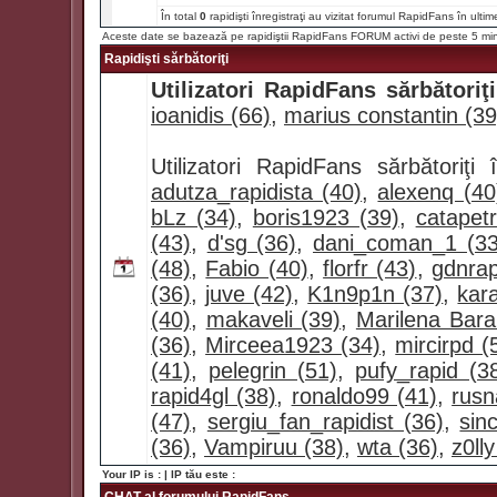
În total
0
rapidişti înregistraţi au vizitat forumul RapidFans în ultim
Aceste date se bazează pe rapidiştii RapidFans FORUM activi de peste 5 mi
Rapidişti sărbătoriţi
Utilizatori RapidFans sărbătoriţi
ioanidis (66)
,
marius constantin (39
Utilizatori RapidFans sărbătoriţ
adutza_rapidista (40)
,
alexenq (40
bLz (34)
,
boris1923 (39)
,
catapet
(43)
,
d'sg (36)
,
dani_coman_1 (33
(48)
,
Fabio (40)
,
florfr (43)
,
gdnrap
(36)
,
juve (42)
,
K1n9p1n (37)
,
kar
(40)
,
makaveli (39)
,
Marilena Bara
(36)
,
Mirceea1923 (34)
,
mircirpd (
(41)
,
pelegrin (51)
,
pufy_rapid (3
rapid4gl (38)
,
ronaldo99 (41)
,
rusn
(47)
,
sergiu_fan_rapidist (36)
,
sin
(36)
,
Vampiruu (38)
,
wta (36)
,
z0lly
Your IP is :
| IP tău este :