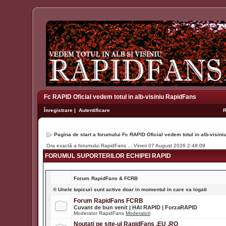
Fc RAPID Oficial vedem totul in alb-visiniu RapidFans
Înregistrare
|
Autentificare
Pagina de start a forumului Fc RAPID Oficial vedem totul in alb-visin
Ora exactă a forumului RapidFans ... Vineri 07 August 2026 2:48:09
FORUMUL SUPORTERILOR ECHIPEI RAPID
Forum
RapidFans & FCRB
® Unele topicuri sunt active doar in momentul in care va logati
Forum RapidFans FCRB
Cuvant de bun venit | HAI RAPID | ForzaRAPID
Moderator RapidFans
Moderatori
Noutati pe site-ul RapidFans .EU .RO