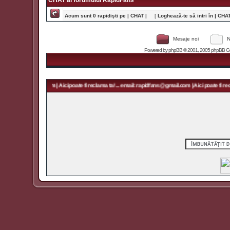
CHAT al forumului RapidFans
Acum sunt 0 rapidişti pe | CHAT |
[
Loghează-te să intri în | CHAT 
Mesaje noi
N
Powered by
phpBB
© 2001, 2005 phpBB Grou
rapidfans@gmail.com | Aici poate fi reclama ta! ... email: rapidfans@gmail.com | Aici poate fi recla