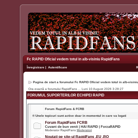
Fc RAPID Oficial vedem totul in alb-visiniu RapidFans
Înregistrare
|
Autentificare
Pagina de start a forumului Fc RAPID Oficial vedem totul in alb-visin
Ora exactă a forumului RapidFans ... Luni 10 August 2026 3:28:27
FORUMUL SUPORTERILOR ECHIPEI RAPID
Forum
RapidFans & FCRB
® Unele topicuri sunt active doar in momentul in care va logati
Forum RapidFans FCRB
Cuvant de bun venit | HAI RAPID | ForzaRAPID
Moderator RapidFans
Moderatori
Noutati pe site-ul RapidFans .EU .RO