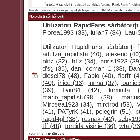
În total
0
rapidişti înregistraţi au vizitat forumul RapidFans în ultim
Aceste date se bazează pe rapidiştii RapidFans FORUM activi de peste 5 mi
Rapidişti sărbătoriţi
Utilizatori RapidFans sărbătoriţi
Florea1993 (33)
,
iulian7 (34)
,
LaurS
Utilizatori RapidFans sărbătoriţ
adutza_rapidista (40)
,
alexenq (40
blitz (32)
,
bLz (34)
,
boris1923 (39
d'sg (36)
,
dani_coman_1 (33)
,
Dan
diesel78 (48)
,
Fabio (40)
,
florfr (
(40)
,
inicu (36)
,
innna (37)
,
ioanidi
(39)
,
liviu84 (42)
,
luminita (
mario_rapidistu'98 (28)
,
mariu
Mirceea1923 (34)
,
mircirpd (53)
,
M
(41)
,
PATyrK (41)
,
pelegrin (51)
,
p
rapid4gl (38)
,
rusnak (42)
,
seby19
tff (48)
,
torcida visinie (36)
,
wta (36
Your IP is :
| IP tău este :