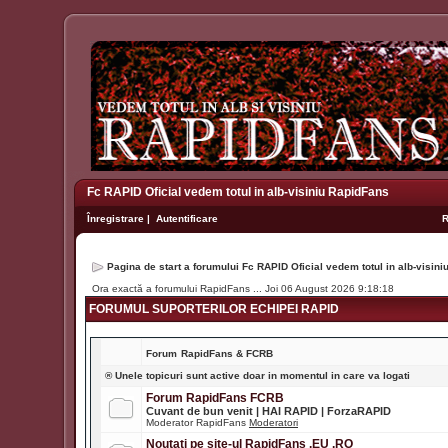
Fc RAPID Oficial vedem totul in alb-visiniu RapidFans
Înregistrare
|
Autentificare
Pagina de start a forumului Fc RAPID Oficial vedem totul in alb-visin
Ora exactă a forumului RapidFans ... Joi 06 August 2026 9:18:18
FORUMUL SUPORTERILOR ECHIPEI RAPID
Forum
RapidFans & FCRB
® Unele topicuri sunt active doar in momentul in care va logati
Forum RapidFans FCRB
Cuvant de bun venit | HAI RAPID | ForzaRAPID
Moderator RapidFans
Moderatori
Noutati pe site-ul RapidFans .EU .RO