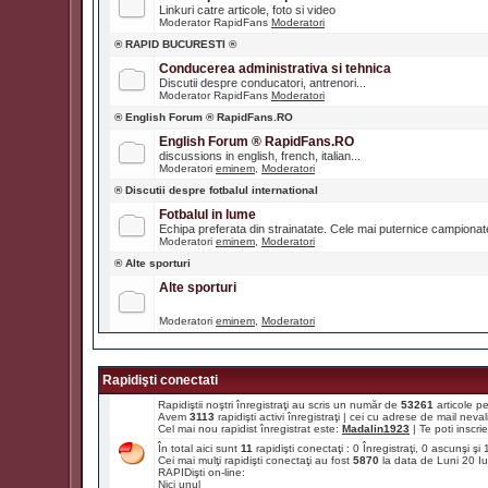
Linkuri catre articole, foto si video
Moderator RapidFans
Moderatori
® RAPID BUCURESTI ®
Conducerea administrativa si tehnica
Discutii despre conducatori, antrenori...
Moderator RapidFans
Moderatori
® English Forum ® RapidFans.RO
English Forum ® RapidFans.RO
discussions in english, french, italian...
Moderatori
eminem
,
Moderatori
® Discutii despre fotbalul international
Fotbalul in lume
Echipa preferata din strainatate. Cele mai puternice campiona
Moderatori
eminem
,
Moderatori
® Alte sporturi
Alte sporturi
Moderatori
eminem
,
Moderatori
Rapidişti conectati
Rapidiştii noştri înregistraţi au scris un număr de
53261
articole p
Avem
3113
rapidişti activi înregistraţi | cei cu adrese de mail ne
Cel mai nou rapidist înregistrat este:
Madalin1923
| Te poti inscrie 
În total aici sunt
11
rapidişti conectaţi : 0 Înregistraţi, 0 ascunşi ş
Cei mai mulţi rapidişti conectaţi au fost
5870
la data de Luni 20 I
RAPIDişti on-line:
Nici unul