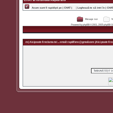
CHAT al forumului RapidFans
Acum sunt 0 rapidişti pe | CHAT |
[
Loghează-te să intri în | CHAT 
Mesaje noi
N
Powered by
phpBB
© 2001, 2005 phpBB Grou
rapidfans@gmail.com | Aici poate fi reclama ta! ... email: rapidfans@gmail.com | Aici poate fi recl