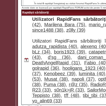
În total
0
rapidişti înregistraţi au vizitat forumul RapidFans în ultim
Aceste date se bazează pe rapidiştii RapidFans FORUM activi de peste 5 mi
Rapidişti sărbătoriţi
Utilizatori RapidFans sărbătoriţ
(42)
,
Marilena Bara (75)
,
mario_ra
since1488 (38)
,
z0lly (39)
Utilizatori RapidFans sărbătoriţ
adutza_rapidista (40)
,
alexenq (40
bLz (34)
,
boris1923 (39)
,
catapet
(43)
,
d'sg (36)
,
dani_coman
DeathAngelRapid (31)
,
Fabio (40
golrapid (36)
,
hooligans_1923 (40)
(37)
,
Kenobeez (39)
,
luminita (40)
(53)
,
Musat (38)
,
napoli (37)
,
opt
(38)
,
Puma (38)
,
r@z (35)
,
RadioR
R23 (33)
,
s0n1k>jR (33)
,
SailorMo
Teppisto (38)
,
tff (48)
,
tibi_tibi (3
yo_alin69 (33)