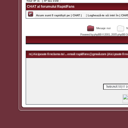
Your IP is :
| IP tău este :
CHAT al forumului RapidFans
Acum sunt 0 rapidişti pe | CHAT |
[
Loghează-te să intri în | CHAT 
Mesaje noi
N
Powered by
phpBB
© 2001, 2005 phpBB Grou
rapidfans@gmail.com | Aici poate fi reclama ta! ... email: rapidfans@gmail.com | Aici poate fi recl