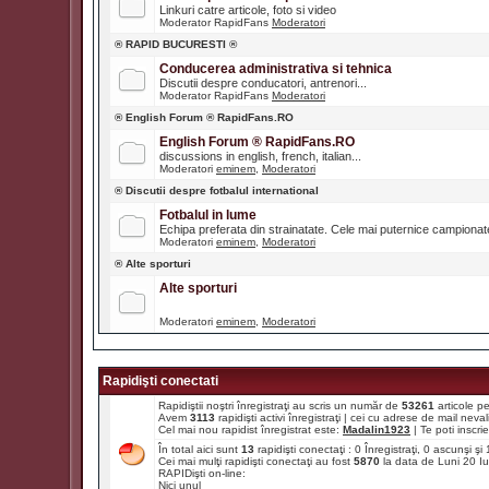
Linkuri catre articole, foto si video
Moderator RapidFans
Moderatori
® RAPID BUCURESTI ®
Conducerea administrativa si tehnica
Discutii despre conducatori, antrenori...
Moderator RapidFans
Moderatori
® English Forum ® RapidFans.RO
English Forum ® RapidFans.RO
discussions in english, french, italian...
Moderatori
eminem
,
Moderatori
® Discutii despre fotbalul international
Fotbalul in lume
Echipa preferata din strainatate. Cele mai puternice campiona
Moderatori
eminem
,
Moderatori
® Alte sporturi
Alte sporturi
Moderatori
eminem
,
Moderatori
Rapidişti conectati
Rapidiştii noştri înregistraţi au scris un număr de
53261
articole p
Avem
3113
rapidişti activi înregistraţi | cei cu adrese de mail ne
Cel mai nou rapidist înregistrat este:
Madalin1923
| Te poti inscrie 
În total aici sunt
13
rapidişti conectaţi : 0 Înregistraţi, 0 ascunşi ş
Cei mai mulţi rapidişti conectaţi au fost
5870
la data de Luni 20 I
RAPIDişti on-line:
Nici unul