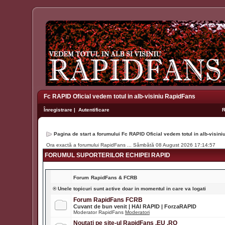
Fc RAPID Oficial vedem totul in alb-visiniu RapidFans
Înregistrare
|
Autentificare
Pagina de start a forumului Fc RAPID Oficial vedem totul in alb-visin
Ora exactă a forumului RapidFans ... Sâmbătă 08 August 2026 17:14:57
FORUMUL SUPORTERILOR ECHIPEI RAPID
Forum
RapidFans & FCRB
® Unele topicuri sunt active doar in momentul in care va logati
Forum RapidFans FCRB
Cuvant de bun venit | HAI RAPID | ForzaRAPID
Moderator RapidFans
Moderatori
Noutati pe site-ul RapidFans .EU .RO