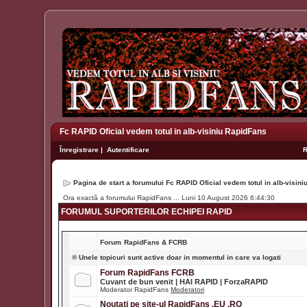
Fc RAPID Oficial vedem totul in alb-visiniu RapidFans
Înregistrare
|
Autentificare
Pagina de start a forumului Fc RAPID Oficial vedem totul in alb-visin
Ora exactă a forumului RapidFans ... Luni 10 August 2026 6:44:30
FORUMUL SUPORTERILOR ECHIPEI RAPID
Forum
RapidFans & FCRB
® Unele topicuri sunt active doar in momentul in care va logati
Forum RapidFans FCRB
Cuvant de bun venit | HAI RAPID | ForzaRAPID
Moderator RapidFans
Moderatori
Noutati pe site-ul RapidFans .EU .RO