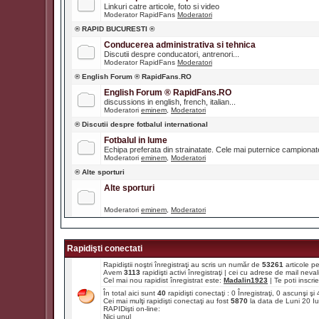
Linkuri catre articole, foto si video
Moderator RapidFans
Moderatori
® RAPID BUCURESTI ®
Conducerea administrativa si tehnica
Discutii despre conducatori, antrenori...
Moderator RapidFans
Moderatori
® English Forum ® RapidFans.RO
English Forum ® RapidFans.RO
discussions in english, french, italian...
Moderatori
eminem
,
Moderatori
® Discutii despre fotbalul international
Fotbalul in lume
Echipa preferata din strainatate. Cele mai puternice campiona
Moderatori
eminem
,
Moderatori
® Alte sporturi
Alte sporturi
Moderatori
eminem
,
Moderatori
Rapidişti conectati
Rapidiştii noştri înregistraţi au scris un număr de
53261
articole p
Avem
3113
rapidişti activi înregistraţi | cei cu adrese de mail ne
Cel mai nou rapidist înregistrat este:
Madalin1923
| Te poti inscrie 
În total aici sunt
40
rapidişti conectaţi : 0 Înregistraţi, 0 ascunşi ş
Cei mai mulţi rapidişti conectaţi au fost
5870
la data de Luni 20 I
RAPIDişti on-line:
Nici unul