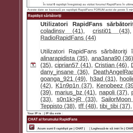
În total
0
rapidişti înregistraţi au vizitat forumul RapidFans în ultim
Aceste date se bazează pe rapidiştii RapidFans FORUM activi de peste 5 mi
Rapidişti sărbătoriţi
Utilizatori RapidFans sărbătoriţ
coladinsv (41)
,
cristi01 (43)
RadioRapidFans (44)
Utilizatori RapidFans sărbătoriţ
alinarapidista (35)
,
ana3ana90 (36
(35)
,
ciprian57 (41)
,
Cristian (46)
,
dany_insane (36)
,
DeathAngelRap
goanga_921 (49)
,
h3ad (31)
,
hool
(42)
,
K1n9p1n (37)
,
Kenobeez (39
(39)
,
marius_bz (41)
,
napoli (37)
,
(33)
,
s0n1k>jR (33)
,
SailorMoon
Teppisto (38)
,
tff (48)
,
tibi_tibi (37)
Your IP is :
| IP tău este :
CHAT al forumului RapidFans
Acum sunt 0 rapidişti pe | CHAT |
[
Loghează-te să intri în | CHAT 