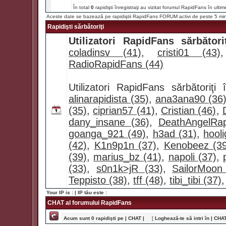
În total
0
rapidişti înregistraţi au vizitat forumul RapidFans în ultim
Aceste date se bazează pe rapidiştii RapidFans FORUM activi de peste 5 mi
Rapidişti sărbătoriţi
Utilizatori RapidFans sărbătoriţ
coladinsv (41)
,
cristi01 (43)
RadioRapidFans (44)
Utilizatori RapidFans sărbătoriţ
alinarapidista (35)
,
ana3ana90 (36
(35)
,
ciprian57 (41)
,
Cristian (46)
,
dany_insane (36)
,
DeathAngelRap
goanga_921 (49)
,
h3ad (31)
,
hool
(42)
,
K1n9p1n (37)
,
Kenobeez (39
(39)
,
marius_bz (41)
,
napoli (37)
,
(33)
,
s0n1k>jR (33)
,
SailorMoon
Teppisto (38)
,
tff (48)
,
tibi_tibi (37)
Your IP is :
| IP tău este :
CHAT al forumului RapidFans
Acum sunt 0 rapidişti pe | CHAT |
[
Loghează-te să intri în | CHAT 