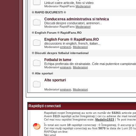
Linkuri catre articole, foto si video
Moderator RapidFans
Moderatori
® RAPID BUCURESTI ®
Conducerea administrativa si tehnica
Discutii despre conducatori, antrenori...
Moderator RapidFans
Moderatori
® English Forum ® RapidFans.RO
English Forum ® RapidFans.RO
discussions in english, french, italian...
Moderatori
eminem
,
Moderatori
® Discutii despre fotbalul international
Fotbalul in lume
Echipa preferata din strainatate. Cele mai puternice campiona
Moderatori
eminem
,
Moderatori
® Alte sporturi
Alte sporturi
Moderatori
eminem
,
Moderatori
Rapidişti conectati
Rapidiştii noştri înregistraţi au scris un număr de
53261
articole p
Avem
3113
rapidişti activi înregistraţi | cei cu adrese de mail ne
Cel mai nou rapidist înregistrat este:
Madalin1923
| Te poti inscrie 
În total aici sunt
10
rapidişti conectaţi : 0 Înregistraţi, 0 ascunşi ş
Cei mai mulţi rapidişti conectaţi au fost
5870
la data de Luni 20 I
RAPIDişti on-line:
Nici unul