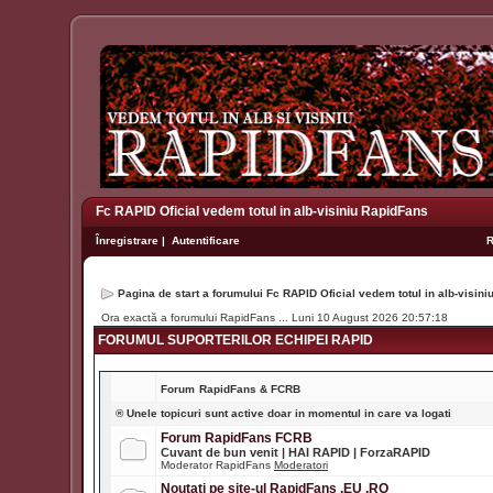
Fc RAPID Oficial vedem totul in alb-visiniu RapidFans
Înregistrare
|
Autentificare
Pagina de start a forumului Fc RAPID Oficial vedem totul in alb-visin
Ora exactă a forumului RapidFans ... Luni 10 August 2026 20:57:18
FORUMUL SUPORTERILOR ECHIPEI RAPID
Forum
RapidFans & FCRB
® Unele topicuri sunt active doar in momentul in care va logati
Forum RapidFans FCRB
Cuvant de bun venit | HAI RAPID | ForzaRAPID
Moderator RapidFans
Moderatori
Noutati pe site-ul RapidFans .EU .RO