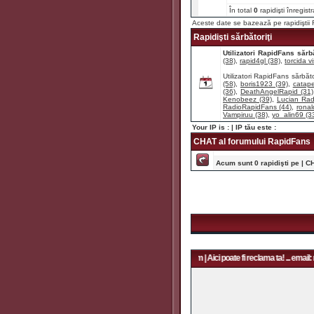
În total
0
rapidişti înregist
Aceste date se bazează pe rapidişti
Rapidişti sărbătoriţi
Utilizatori RapidFans sărbă
(38)
,
rapid4gl (38)
,
torcida vi
Utilizatori RapidFans sărbăto
(58)
,
boris1923 (39)
,
catape
(36)
,
DeathAngelRapid (31)
Kenobeez (39)
,
Lucian Rad
RadioRapidFans (44)
,
ronal
Vampiruu (38)
,
yo_alin69 (3
Your IP is :
| IP tău este :
CHAT al forumului RapidFans
Acum sunt 0 rapidişti pe | C
Aici poate fi reclama ta! ... email: rapidfans@gmail.com | Aici poate fi reclama ta! ... email: r