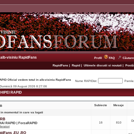
 alb-visiniu RapidFans
Profil
FAQ
Căutare
RapidFans
|
Rapid
|
Ultimele discutii si noutati
|
Postăr
APID Oficial vedem totul in alb-visiniu RapidFans
Nume RAPIDist:
Parola
. Duminică 09 August 2026 8:27:06
IPEI RAPID
Subiecte
Mesaje
RB
 in momentul in care va logati
CRB
D
16
810
 HAI RAPID | ForzaRAPID
eratori
apidFans .EU .RO