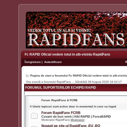
Fc RAPID Oficial vedem totul in alb-visiniu RapidFans
Înregistrare
|
Autentificare
Pagina de start a forumului Fc RAPID Oficial vedem totul in alb-visin
Ora exactă a forumului RapidFans ... Sâmbătă 08 August 2026 18:10:17
FORUMUL SUPORTERILOR ECHIPEI RAPID
Forum
RapidFans & FCRB
® Unele topicuri sunt active doar in momentul in care va logati
Forum RapidFans FCRB
Cuvant de bun venit | HAI RAPID | ForzaRAPID
Moderator RapidFans
Moderatori
Noutati pe site-ul RapidFans .EU .RO