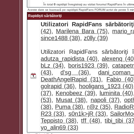
În total
0
rapidişti înregistraţi au vizitat forumul RapidFans în ultim
Aceste date se bazează pe rapidiştii RapidFans FORUM activi de peste 5 mi
Rapidişti sărbătoriţi
Utilizatori RapidFans sărbătoriţ
(42)
,
Marilena Bara (75)
,
mario_ra
since1488 (38)
,
z0lly (39)
Utilizatori RapidFans sărbătoriţ
adutza_rapidista (40)
,
alexenq (40
bLz (34)
,
boris1923 (39)
,
catapet
(43)
,
d'sg (36)
,
dani_coman
DeathAngelRapid (31)
,
Fabio (40
golrapid (36)
,
hooligans_1923 (40)
(37)
,
Kenobeez (39)
,
luminita (40)
(53)
,
Musat (38)
,
napoli (37)
,
opt
(38)
,
Puma (38)
,
r@z (35)
,
RadioR
R23 (33)
,
s0n1k>jR (33)
,
SailorMo
Teppisto (38)
,
tff (48)
,
tibi_tibi (3
yo_alin69 (33)