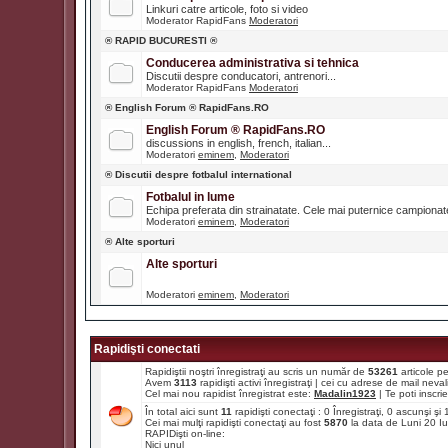
Linkuri catre articole, foto si video
Moderator RapidFans
Moderatori
® RAPID BUCURESTI ®
Conducerea administrativa si tehnica
Discutii despre conducatori, antrenori...
Moderator RapidFans
Moderatori
® English Forum ® RapidFans.RO
English Forum ® RapidFans.RO
discussions in english, french, italian...
Moderatori
eminem
,
Moderatori
® Discutii despre fotbalul international
Fotbalul in lume
Echipa preferata din strainatate. Cele mai puternice campiona
Moderatori
eminem
,
Moderatori
® Alte sporturi
Alte sporturi
Moderatori
eminem
,
Moderatori
Rapidişti conectati
Rapidiştii noştri înregistraţi au scris un număr de
53261
articole p
Avem
3113
rapidişti activi înregistraţi | cei cu adrese de mail ne
Cel mai nou rapidist înregistrat este:
Madalin1923
| Te poti inscrie 
În total aici sunt
11
rapidişti conectaţi : 0 Înregistraţi, 0 ascunşi ş
Cei mai mulţi rapidişti conectaţi au fost
5870
la data de Luni 20 I
RAPIDişti on-line:
Nici unul