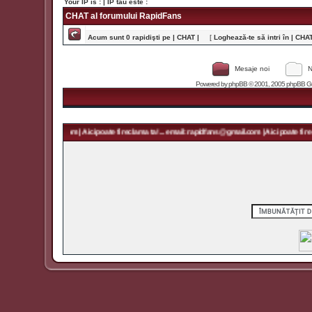
Your IP is :
| IP tău este :
CHAT al forumului RapidFans
Acum sunt 0 rapidişti pe | CHAT |
[
Loghează-te să intri în | CHAT 
Mesaje noi
N
Powered by
phpBB
© 2001, 2005 phpBB Grou
 rapidfans@gmail.com | Aici poate fi reclama ta! ... email: rapidfans@gmail.com | Aici poate fi recl