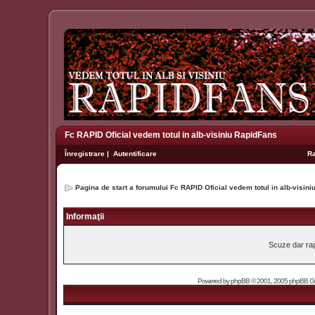
Fc RAPID Oficial vedem totul in alb-visiniu RapidFans
Înregistrare
|
Autentificare
R
Pagina de start a forumului Fc RAPID Oficial vedem totul in alb-visin
Informaţii
Scuze dar rapi
Powered by
phpBB
© 2001, 2005 phpBB Grou