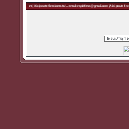
 rapidfans@gmail.com | Aici poate fi reclama ta! ... email: rapidfans@gmail.com | Aici poate fi rec