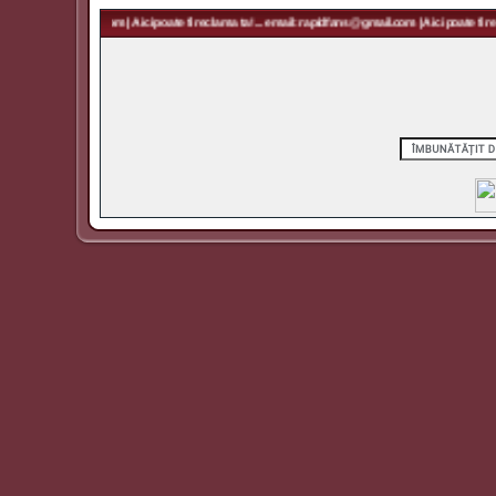
 rapidfans@gmail.com | Aici poate fi reclama ta! ... email: rapidfans@gmail.com | Aici poate fi rec