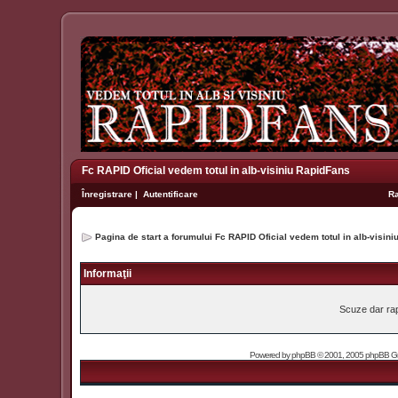
Fc RAPID Oficial vedem totul in alb-visiniu RapidFans
Înregistrare
|
Autentificare
R
Pagina de start a forumului Fc RAPID Oficial vedem totul in alb-visin
Informaţii
Scuze dar rapi
Powered by
phpBB
© 2001, 2005 phpBB Grou