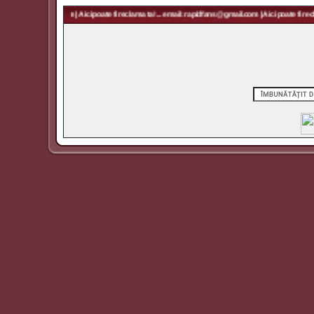
rapidfans@gmail.com | Aici poate fi reclama ta! ... email: rapidfans@gmail.com | Aici poate fi recla