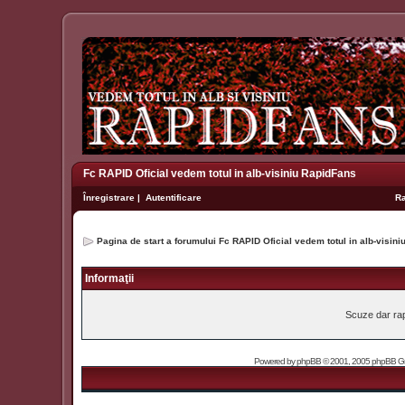
Fc RAPID Oficial vedem totul in alb-visiniu RapidFans
Înregistrare
|
Autentificare
R
Pagina de start a forumului Fc RAPID Oficial vedem totul in alb-visin
Informaţii
Scuze dar rapi
Powered by
phpBB
© 2001, 2005 phpBB Grou