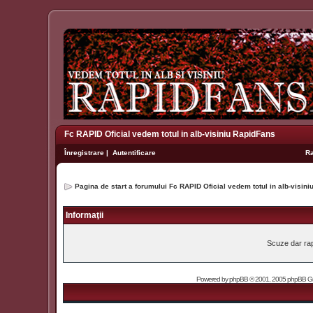
Fc RAPID Oficial vedem totul in alb-visiniu RapidFans
Înregistrare
|
Autentificare
R
Pagina de start a forumului Fc RAPID Oficial vedem totul in alb-visin
Informaţii
Scuze dar rapi
Powered by
phpBB
© 2001, 2005 phpBB Grou