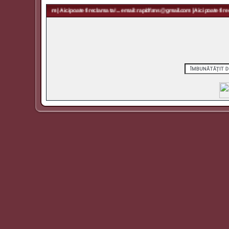
 rapidfans@gmail.com | Aici poate fi reclama ta! ... email: rapidfans@gmail.com | Aici poate fi recl