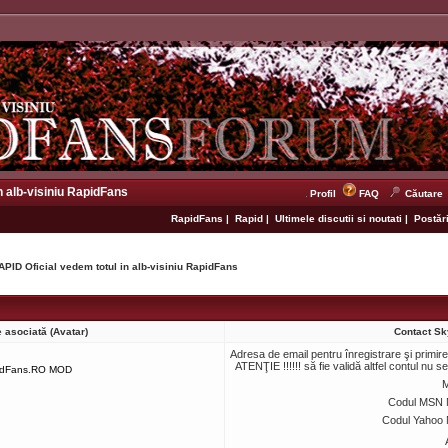
n alb-visiniu RapidFans
Profil
FAQ
Căutare
RapidFans
|
Rapid
|
Ultimele discutii si noutati
|
Postări
APID Oficial vedem totul in alb-visiniu RapidFans
 asociată (Avatar)
Contact Sk
Adresa de email pentru înregistrare şi primir
ATENŢIE !!!!!! să fie validă altfel contul nu s
idFans.RO MOD
M
Codul MSN 
Codul Yahoo