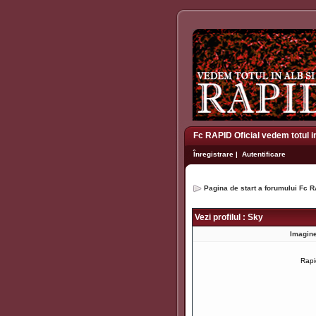
Fc RAPID Oficial vedem totul i
Înregistrare
|
Autentificare
Pagina de start a forumului Fc R
Vezi profilul : Sky
Imagine
Rap