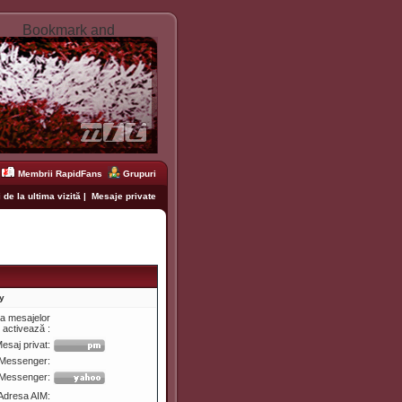
Membrii RapidFans
Grupuri
 de la ultima vizită
|
Mesaje private
y
ea mesajelor
e activează :
esaj privat:
Messenger:
 Messenger:
Adresa AIM: