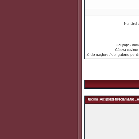
Numărul t
Ocupaţia / numa
Câteva cuvinte
Zi de naştere / obligatorie pentr
Aici poate fi reclama ta! ... email: rapidfans@gmail.com | Aici poate fi reclama ta! ... e