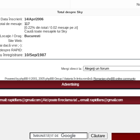
N
Totul despre Sky
Data înscrierii:
14/Apr/2006
otal de mesaje:
117
[0.22% din total / 0.02 mesaje pe zi]
Caută toate mesajele lui Sky
Locaţie / Oraş:
Bucuresti
Site Web:
i dacă vrei ;-):
 despre RAPID:
u înregistrare:
10/Sep/1987
Mergi direct la:
Powered by
phpBB
© 2001, 2005 phpBB Group | Varianta în limba română:
Romanian phpBB online community
Advertising
mail: rapidfans@gmail.com | Aici poate fi reclama ta! ... email: rapidfans@gmail.com