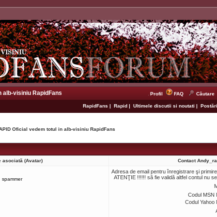
n alb-visiniu RapidFans
Profil
FAQ
Căutare
RapidFans
|
Rapid
|
Ultimele discutii si noutati
|
Postări
APID Oficial vedem totul in alb-visiniu RapidFans
 asociată (Avatar)
Contact Andy_ra
Adresa de email pentru înregistrare şi primir
ATENŢIE !!!!!! să fie validă altfel contul nu s
spammer
M
Codul MSN 
Codul Yahoo