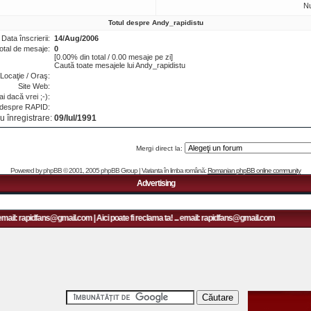
N
Totul despre Andy_rapidistu
Data înscrierii:
14/Aug/2006
otal de mesaje:
0
[0.00% din total / 0.00 mesaje pe zi]
Caută toate mesajele lui Andy_rapidistu
Locaţie / Oraş:
Site Web:
i dacă vrei ;-):
 despre RAPID:
u înregistrare:
09/Iul/1991
Mergi direct la:
Powered by
phpBB
© 2001, 2005 phpBB Group | Varianta în limba română:
Romanian phpBB online community
Advertising
email: rapidfans@gmail.com | Aici poate fi reclama ta! ... email: rapidfans@gmail.com