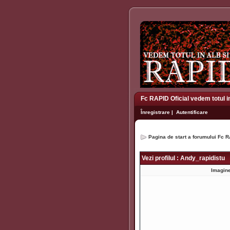
Fc RAPID Oficial vedem totul i
Înregistrare
|
Autentificare
Pagina de start a forumului Fc R
Vezi profilul : Andy_rapidistu
Imagine