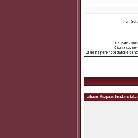
Numărul t
Ocupaţia / numa
Câteva cuvinte
Zi de naştere / obligatorie pentr
Aici poate fi reclama ta! ... email: rapidfans@gmail.com | Aici poate fi reclama ta! ... 