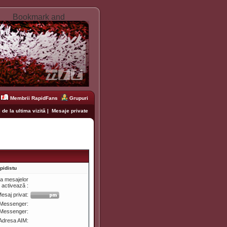
Membrii RapidFans
Grupuri
 de la ultima vizită
|
Mesaje private
pidistu
ea mesajelor
e activează :
esaj privat:
Messenger:
 Messenger:
Adresa AIM: