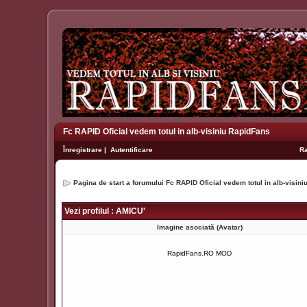
Fc RAPID Oficial vedem totul in alb-visiniu RapidFans
Înregistrare
|
Autentificare
R
Pagina de start a forumului Fc RAPID Oficial vedem totul in alb-visin
Vezi profilul : AMICU'
Imagine asociată (Avatar)
RapidFans.RO MOD