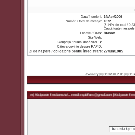
T
Data înscrierii:
14/Apr/2006
Numărul total de mesaje:
1672
[3.14% din total / 0.2
Caută toate mesajele
Locaţie / Oraş:
Brasov
Site Web:
Ocupaţia / numai dacă vrei ;-):
Câteva cuvinte despre RAPID:
Zi de naştere / obligatorie pentru înregistrare:
27/Iun/1985
Powered by
phpBB
© 2001, 2005 phpBB Grou
rapidfans@gmail.com | Aici poate fi reclama ta! ... email: rapidfans@gmail.com | Aici poate fi recl