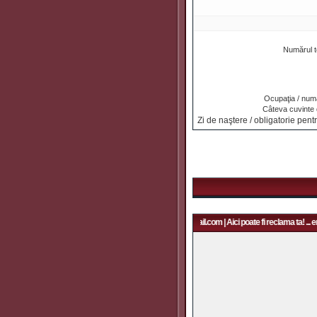
Numărul t
Ocupaţia / numa
Câteva cuvinte
Zi de naştere / obligatorie pentr
Aici poate fi reclama ta! ... email: rapidfans@gmail.com | Aici poate fi reclama ta! ... e