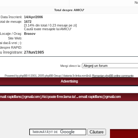
N
Totul despre AMICU'
Data înscrierii:
14/Apr/2006
otal de mesaje:
1672
[3.14% din total / 0.23 mesaje pe zi]
Caută toate mesajele lui AMICU'
Locaţie / Oraş:
Brasov
Site Web:
i dacă vrei ;-):
 despre RAPID:
u înregistrare:
27/Iun/1985
Mergi direct la:
Powered by
phpBB
© 2001, 2005 phpBB Group | Varianta în limba română:
Romanian phpBB online community
Advertising
mail: rapidfans@gmail.com | Aici poate fi reclama ta! ... email: rapidfans@gmail.com