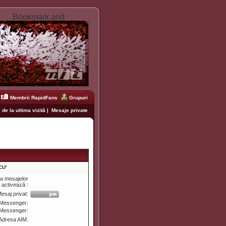
Membrii RapidFans
Grupuri
 de la ultima vizită
|
Mesaje private
CU'
ea mesajelor
e activează :
esaj privat:
Messenger:
 Messenger:
Adresa AIM: