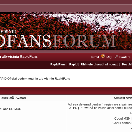
n alb-visiniu RapidFans
Profil
FAQ
Căutare
RapidFans
|
Rapid
|
Ultimele discutii si noutati
|
Postări
APID Oficial vedem totul in alb-visiniu RapidFans
 asociată (Avatar)
Contact AMI
Adresa de email pentru înregistrare şi primir
ATENŢIE !!!!!! să fie validă altfel contul nu s
idFans.RO MOD
M
Codul MSN 
Codul Yahoo