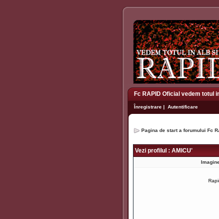
Fc RAPID Oficial vedem totul i
Înregistrare
|
Autentificare
Pagina de start a forumului Fc R
Vezi profilul : AMICU'
Imagine
Rap