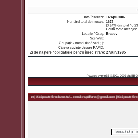
T
Data înscrierii:
14/Apr/2006
Numărul total de mesaje:
1672
[3.14% din total / 0.2
Caută toate mesajele
Locaţie / Oraş:
Brasov
Site Web:
Ocupaţia / numai dacă vrei ;-):
Câteva cuvinte despre RAPID:
Zi de naştere / obligatorie pentru înregistrare:
27/Iun/1985
Powered by
phpBB
© 2001, 2005 phpBB Grou
 rapidfans@gmail.com | Aici poate fi reclama ta! ... email: rapidfans@gmail.com | Aici poate fi recl