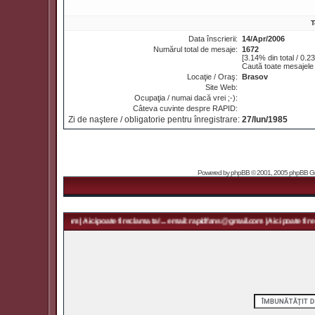
T
Data înscrierii:
14/Apr/2006
Numărul total de mesaje:
1672
[3.14% din total / 0.2
Caută toate mesajele
Locaţie / Oraş:
Brasov
Site Web:
Ocupaţia / numai dacă vrei ;-):
Câteva cuvinte despre RAPID:
Zi de naştere / obligatorie pentru înregistrare:
27/Iun/1985
Powered by
phpBB
© 2001, 2005 phpBB Grou
: rapidfans@gmail.com | Aici poate fi reclama ta! ... email: rapidfans@gmail.com | Aici poate fi re