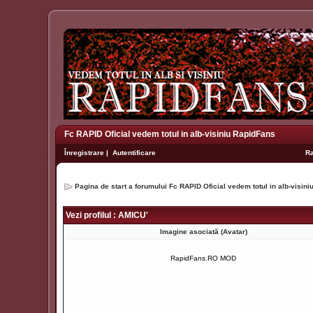
Fc RAPID Oficial vedem totul in alb-visiniu RapidFans
Înregistrare
|
Autentificare
R
Pagina de start a forumului Fc RAPID Oficial vedem totul in alb-visin
Vezi profilul : AMICU'
Imagine asociată (Avatar)
RapidFans.RO MOD