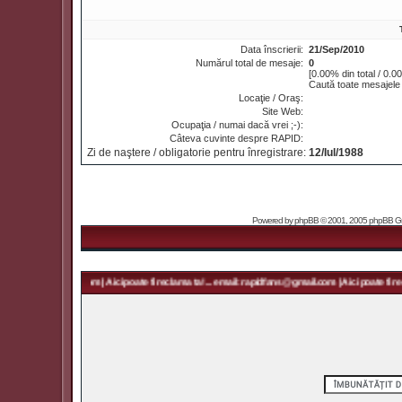
Data înscrierii:
21/Sep/2010
Numărul total de mesaje:
0
[0.00% din total / 0.0
Caută toate mesajele 
Locaţie / Oraş:
Site Web:
Ocupaţia / numai dacă vrei ;-):
Câteva cuvinte despre RAPID:
Zi de naştere / obligatorie pentru înregistrare:
12/Iul/1988
Powered by
phpBB
© 2001, 2005 phpBB Grou
 rapidfans@gmail.com | Aici poate fi reclama ta! ... email: rapidfans@gmail.com | Aici poate fi recl