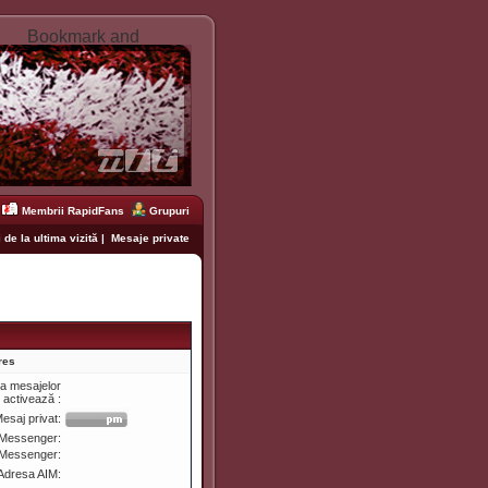
Membrii RapidFans
Grupuri
 de la ultima vizită
|
Mesaje private
res
ea mesajelor
e activează :
esaj privat:
Messenger:
 Messenger:
Adresa AIM: