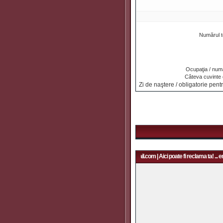
Numărul t
Ocupaţia / numa
Câteva cuvinte
Zi de naştere / obligatorie pentr
Aici poate fi reclama ta! ... email: rapidfans@gmail.com | Aici poate fi reclama ta! ... e