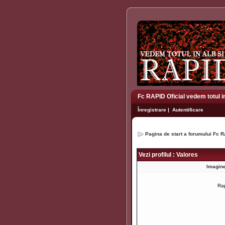
Fc RAPID Oficial vedem totul i
Înregistrare
|
Autentificare
Pagina de start a forumului Fc R
Vezi profilul : Valores
Imagine
Ra