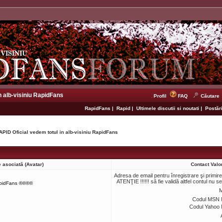
n alb-visiniu RapidFans
Profil
FAQ
Căutare
RapidFans
|
Rapid
|
Ultimele discutii si noutati
|
Postări
APID Oficial vedem totul in alb-visiniu RapidFans
 asociată (Avatar)
Contact Valo
Adresa de email pentru înregistrare şi primir
ATENŢIE !!!!!! să fie validă altfel contul nu s
pidFans ®®®®
M
Codul MSN 
Codul Yahoo