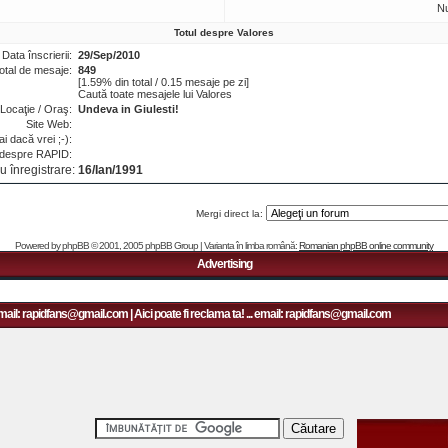
N
Totul despre Valores
Data înscrierii:
29/Sep/2010
otal de mesaje:
849
[1.59% din total / 0.15 mesaje pe zi]
Caută toate mesajele lui Valores
Locaţie / Oraş:
Undeva in Giulesti!
Site Web:
i dacă vrei ;-):
 despre RAPID:
u înregistrare:
16/Ian/1991
Mergi direct la:
Powered by
phpBB
© 2001, 2005 phpBB Group | Varianta în limba română:
Romanian phpBB online community
Advertising
mail: rapidfans@gmail.com | Aici poate fi reclama ta! ... email: rapidfans@gmail.com