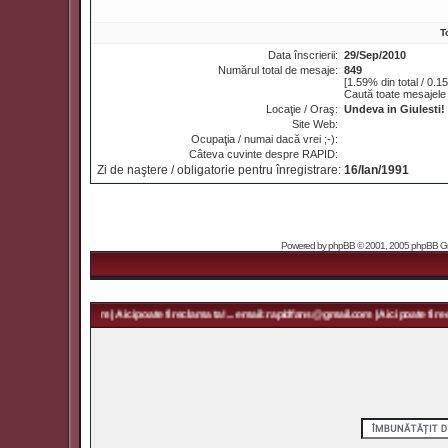
T
Data înscrierii:
29/Sep/2010
Numărul total de mesaje:
849
[1.59% din total / 0.1
Caută toate mesajele 
Locaţie / Oraş:
Undeva in Giulesti!
Site Web:
Ocupaţia / numai dacă vrei ;-):
Câteva cuvinte despre RAPID:
Zi de naştere / obligatorie pentru înregistrare:
16/Ian/1991
Powered by
phpBB
© 2001, 2005 phpBB Grou
 rapidfans@gmail.com | Aici poate fi reclama ta! ... email: rapidfans@gmail.com | Aici poate fi recl