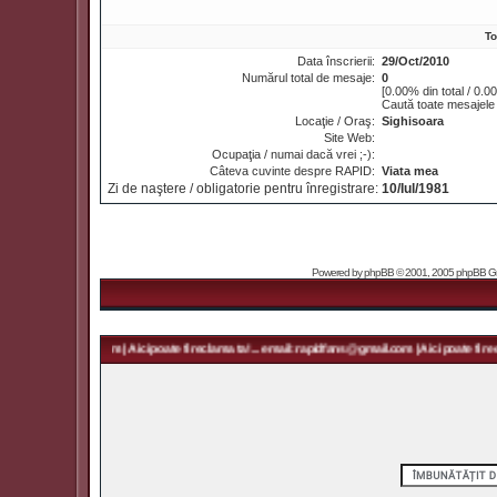
To
Data înscrierii:
29/Oct/2010
Numărul total de mesaje:
0
[0.00% din total / 0.0
Caută toate mesajele 
Locaţie / Oraş:
Sighisoara
Site Web:
Ocupaţia / numai dacă vrei ;-):
Câteva cuvinte despre RAPID:
Viata mea
Zi de naştere / obligatorie pentru înregistrare:
10/Iul/1981
Powered by
phpBB
© 2001, 2005 phpBB Grou
rapidfans@gmail.com | Aici poate fi reclama ta! ... email: rapidfans@gmail.com | Aici poate fi recla