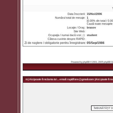
Data înscrierii:
15/Noi/2006
Numărul total de mesaje:
1
[0.00% din total / 0.0
Caută toate mesajele
Locaţie / Oraş:
brasov
Site Web:
Ocupaţia / numai dacă vrei ;-):
student
Câteva cuvinte despre RAPID:
Zi de naştere / obligatorie pentru înregistrare:
05/Sep/1986
Powered by
phpBB
© 2001, 2005 phpBB Grou
rapidfans@gmail.com | Aici poate fi reclama ta! ... email: rapidfans@gmail.com | Aici poate fi recl