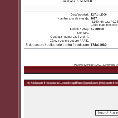
RapidFans.RO MEMBER
Data înscrierii:
12/Apr/2006
Numărul total de mesaje:
1677
[3.15% din total / 0.2
Caută toate mesajele l
Locaţie / Oraş:
Bucuresti
Site Web:
Ocupaţia / numai dacă vrei ;-):
Câteva cuvinte despre RAPID:
Zi de naştere / obligatorie pentru înregistrare:
17/Iul/1980
Powered by
phpBB
© 2001, 2005 phpBB Grou
 rapidfans@gmail.com | Aici poate fi reclama ta! ... email: rapidfans@gmail.com | Aici poate fi recl