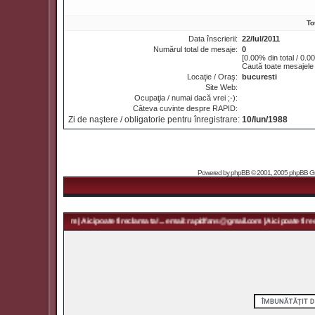
To
Data înscrierii:
22/Iul/2011
Numărul total de mesaje:
0
[0.00% din total / 0.0
Caută toate mesajele
Locaţie / Oraş:
bucuresti
Site Web:
Ocupaţia / numai dacă vrei ;-):
Câteva cuvinte despre RAPID:
Zi de naştere / obligatorie pentru înregistrare:
10/Iun/1988
Powered by
phpBB
© 2001, 2005 phpBB Grou
 rapidfans@gmail.com | Aici poate fi reclama ta! ... email: rapidfans@gmail.com | Aici poate fi recl