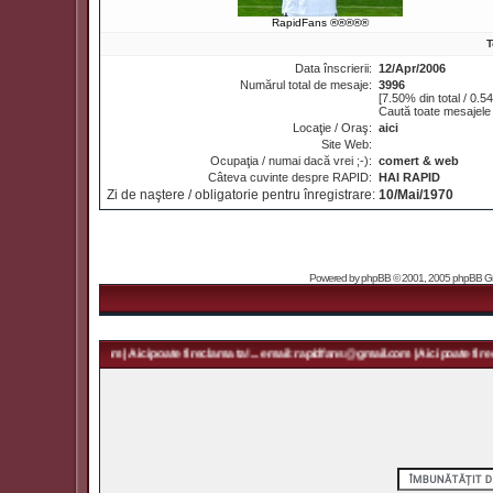
RapidFans ®®®®®
T
Data înscrierii:
12/Apr/2006
Numărul total de mesaje:
3996
[7.50% din total / 0.5
Caută toate mesajele 
Locaţie / Oraş:
aici
Site Web:
Ocupaţia / numai dacă vrei ;-):
comert & web
Câteva cuvinte despre RAPID:
HAI RAPID
Zi de naştere / obligatorie pentru înregistrare:
10/Mai/1970
Powered by
phpBB
© 2001, 2005 phpBB Grou
 rapidfans@gmail.com | Aici poate fi reclama ta! ... email: rapidfans@gmail.com | Aici poate fi recl