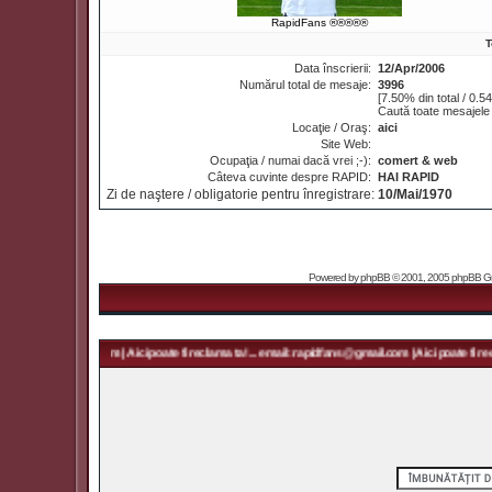
RapidFans ®®®®®
T
Data înscrierii:
12/Apr/2006
Numărul total de mesaje:
3996
[7.50% din total / 0.5
Caută toate mesajele 
Locaţie / Oraş:
aici
Site Web:
Ocupaţia / numai dacă vrei ;-):
comert & web
Câteva cuvinte despre RAPID:
HAI RAPID
Zi de naştere / obligatorie pentru înregistrare:
10/Mai/1970
Powered by
phpBB
© 2001, 2005 phpBB Grou
rapidfans@gmail.com | Aici poate fi reclama ta! ... email: rapidfans@gmail.com | Aici poate fi recl