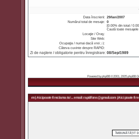
Data înscrierii:
29/Ian/2007
Numărul total de mesaje:
0
[0.00% din total / 0.0
Caută toate mesajele 
Locaţie / Oraş:
Site Web:
Ocupaţia / numai dacă vrei ;-):
Câteva cuvinte despre RAPID:
Zi de naştere / obligatorie pentru înregistrare:
08/Sep/1989
Powered by
phpBB
© 2001, 2005 phpBB Grou
 rapidfans@gmail.com | Aici poate fi reclama ta! ... email: rapidfans@gmail.com | Aici poate fi recl