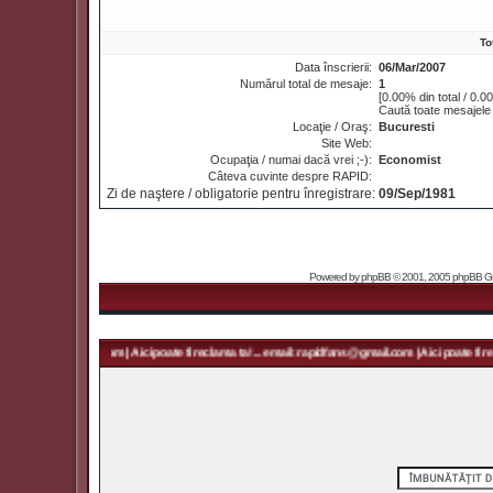
To
Data înscrierii:
06/Mar/2007
Numărul total de mesaje:
1
[0.00% din total / 0.0
Caută toate mesajele 
Locaţie / Oraş:
Bucuresti
Site Web:
Ocupaţia / numai dacă vrei ;-):
Economist
Câteva cuvinte despre RAPID:
Zi de naştere / obligatorie pentru înregistrare:
09/Sep/1981
Powered by
phpBB
© 2001, 2005 phpBB Grou
 rapidfans@gmail.com | Aici poate fi reclama ta! ... email: rapidfans@gmail.com | Aici poate fi rec