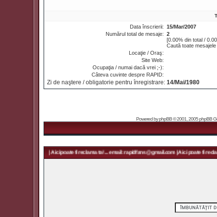
T
Data înscrierii:
15/Mar/2007
Numărul total de mesaje:
2
[0.00% din total / 0.0
Caută toate mesajele 
Locaţie / Oraş:
Site Web:
Ocupaţia / numai dacă vrei ;-):
Câteva cuvinte despre RAPID:
Zi de naştere / obligatorie pentru înregistrare:
14/Mai/1980
Powered by
phpBB
© 2001, 2005 phpBB Grou
apidfans@gmail.com | Aici poate fi reclama ta! ... email: rapidfans@gmail.com | Aici poate fi reclam