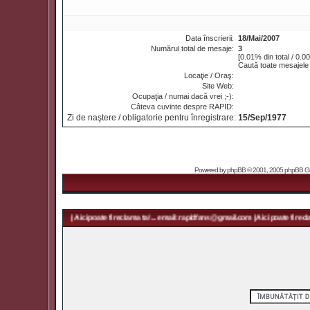
Data înscrierii:
18/Mai/2007
Numărul total de mesaje:
3
[0.01% din total / 0.0
Caută toate mesajele 
Locaţie / Oraş:
Site Web:
Ocupaţia / numai dacă vrei ;-):
Câteva cuvinte despre RAPID:
Zi de naştere / obligatorie pentru înregistrare:
15/Sep/1977
Powered by
phpBB
© 2001, 2005 phpBB Grou
apidfans@gmail.com | Aici poate fi reclama ta! ... email: rapidfans@gmail.com | Aici poate fi reclam