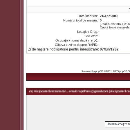
Data înscrierii:
21/Apr/2009
Numărul total de mesaje:
0
[0.00% din total / 0.0
Caută toate mesajele
Locaţie / Oraş:
Site Web:
Ocupaţia / numai dacă vrei ;-):
Câteva cuvinte despre RAPID:
Zi de naştere / obligatorie pentru înregistrare:
07/Iun/1982
Powered by
phpBB
© 2001, 2005 phpBB Grou
 rapidfans@gmail.com | Aici poate fi reclama ta! ... email: rapidfans@gmail.com | Aici poate fi recl