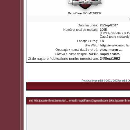
RapidFans.RO MEMBER
T
Data înscrierii:
28/Sep/2007
Numărul total de mesaje:
1005
[1.89% din total / 0.1
Caută toate mesajele
Locaţie / Oraş:
TR
Site Web:
http://www.rapidfan
Ocupaţia / numai dacă vrei ;-):
visez mereu ...
Câteva cuvinte despre RAPID:
Rapid e viata !
Zi de naştere / obligatorie pentru înregistrare:
24/Sep/1992
Powered by
phpBB
© 2001, 2005 phpBB Grou
: rapidfans@gmail.com | Aici poate fi reclama ta! ... email: rapidfans@gmail.com | Aici poate fi rec