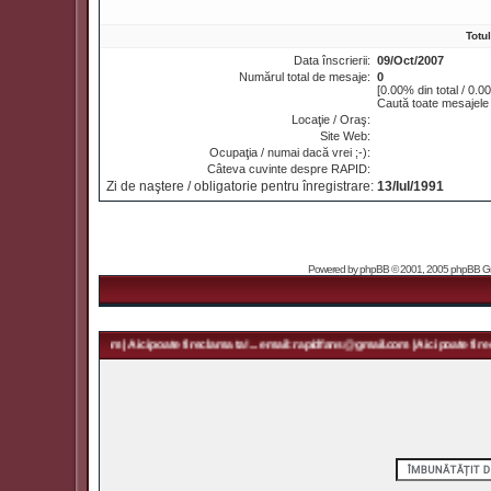
Totu
Data înscrierii:
09/Oct/2007
Numărul total de mesaje:
0
[0.00% din total / 0.0
Caută toate mesajele
Locaţie / Oraş:
Site Web:
Ocupaţia / numai dacă vrei ;-):
Câteva cuvinte despre RAPID:
Zi de naştere / obligatorie pentru înregistrare:
13/Iul/1991
Powered by
phpBB
© 2001, 2005 phpBB Grou
 rapidfans@gmail.com | Aici poate fi reclama ta! ... email: rapidfans@gmail.com | Aici poate fi recl