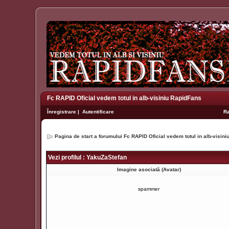
Fc RAPID Oficial vedem totul in alb-visiniu RapidFans
Înregistrare
|
Autentificare
R
Pagina de start a forumului Fc RAPID Oficial vedem totul in alb-visin
Vezi profilul : YakuZaStefan
Imagine asociată (Avatar)
spammer