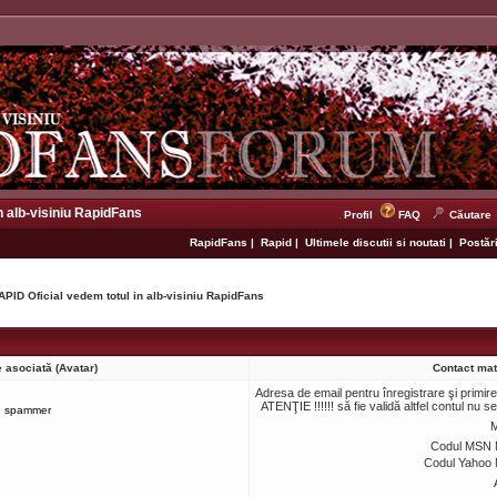
n alb-visiniu RapidFans
Profil
FAQ
Căutare
RapidFans
|
Rapid
|
Ultimele discutii si noutati
|
Postări
APID Oficial vedem totul in alb-visiniu RapidFans
 asociată (Avatar)
Contact mat
Adresa de email pentru înregistrare şi primir
ATENŢIE !!!!!! să fie validă altfel contul nu s
spammer
M
Codul MSN 
Codul Yahoo