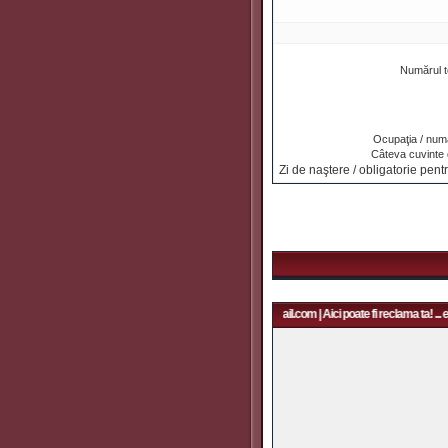
Numărul t
Ocupaţia / numa
Câteva cuvinte
Zi de naştere / obligatorie pentr
Aici poate fi reclama ta! ... email: rapidfans@gmail.com | Aici poate fi reclama ta! ... 