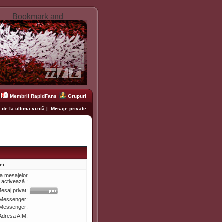
Membrii RapidFans
Grupuri
 de la ultima vizită
|
Mesaje private
ei
ea mesajelor
e activează :
esaj privat:
Messenger:
 Messenger:
Adresa AIM: