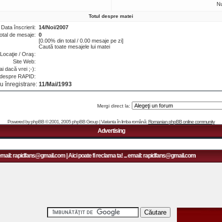
N
Totul despre matei
Data înscrierii:
14/Noi/2007
otal de mesaje:
0
[0.00% din total / 0.00 mesaje pe zi]
Caută toate mesajele lui matei
Locaţie / Oraş:
Site Web:
i dacă vrei ;-):
 despre RAPID:
u înregistrare:
11/Mai/1993
Mergi direct la:
Powered by
phpBB
© 2001, 2005 phpBB Group | Varianta în limba română:
Romanian phpBB online community
Advertising
email: rapidfans@gmail.com | Aici poate fi reclama ta! ... email: rapidfans@gmail.com