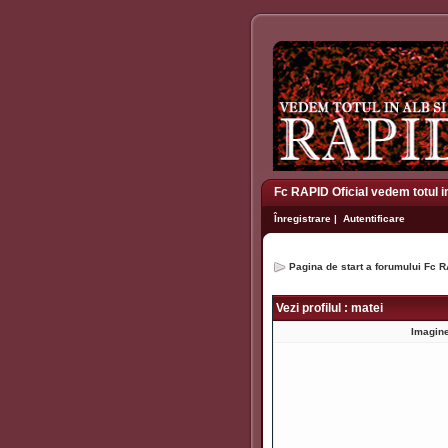
Fc RAPID Oficial vedem totul i
Înregistrare
|
Autentificare
Pagina de start a forumului Fc R
Vezi profilul : matei
Imagine