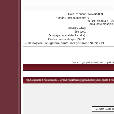
Data înscrierii:
04/Noi/2009
Numărul total de mesaje:
0
[0.00% din total / 0.0
Caută toate mesajele 
Locaţie / Oraş:
Site Web:
Ocupaţia / numai dacă vrei ;-):
Câteva cuvinte despre RAPID:
Zi de naştere / obligatorie pentru înregistrare:
07/Iun/1993
Powered by
phpBB
© 2001, 2005 phpBB Grou
rapidfans@gmail.com | Aici poate fi reclama ta! ... email: rapidfans@gmail.com | Aici poate fi recl