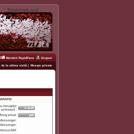
Membrii RapidFans
Grupuri
 de la ultima vizită
|
Mesaje private
SM4RAPID
ea mesajelor
e activează :
esaj privat:
Messenger:
 Messenger:
Adresa AIM: