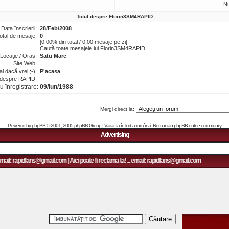
N
Totul despre Florin3SM4RAPID
Data înscrierii:
28/Feb/2008
otal de mesaje:
0
[0.00% din total / 0.00 mesaje pe zi]
Caută toate mesajele lui Florin3SM4RAPID
Locaţie / Oraş:
Satu Mare
Site Web:
i dacă vrei ;-):
P'acasa
 despre RAPID:
u înregistrare:
09/Iun/1988
Mergi direct la:
Powered by
phpBB
© 2001, 2005 phpBB Group | Varianta în limba română:
Romanian phpBB online community
Advertising
mail: rapidfans@gmail.com | Aici poate fi reclama ta! ... email: rapidfans@gmail.com