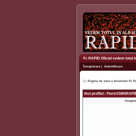
Fc RAPID Oficial vedem totul i
Înregistrare
|
Autentificare
Pagina de start a forumului Fc R
Vezi profilul : Florin3SM4RAPI
Imagine