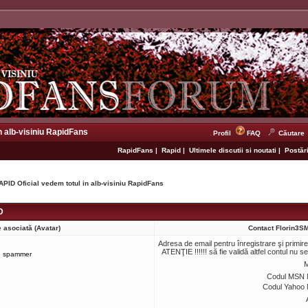
n alb-visiniu RapidFans
Profil
FAQ
Căutare
RapidFans
|
Rapid
|
Ultimele discutii si noutati
|
Postări
APID Oficial vedem totul in alb-visiniu RapidFans
D
 asociată (Avatar)
Contact Florin3
Adresa de email pentru înregistrare şi primir
ATENŢIE !!!!!! să fie validă altfel contul nu s
spammer
M
Codul MSN 
Codul Yahoo