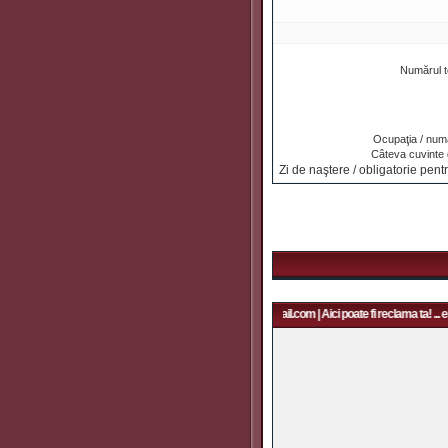
Numărul t
Ocupaţia / numa
Câteva cuvinte
Zi de naştere / obligatorie pentr
Aici poate fi reclama ta! ... email: rapidfans@gmail.com | Aici poate fi reclama ta! ... e