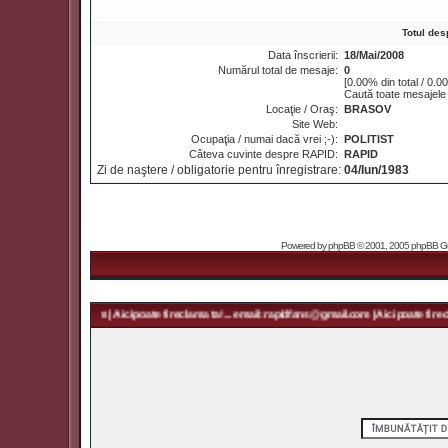
Totul d
Data înscrierii:
18/Mai/2008
Numărul total de mesaje:
0
[0.00% din total / 0.0
Caută toate mesaje
Locaţie / Oraş:
BRASOV
Site Web:
Ocupaţia / numai dacă vrei ;-):
POLITIST
Câteva cuvinte despre RAPID:
RAPID
Zi de naştere / obligatorie pentru înregistrare:
04/Iun/1983
Powered by
phpBB
© 2001, 2005 phpBB Grou
rapidfans@gmail.com | Aici poate fi reclama ta! ... email: rapidfans@gmail.com | Aici poate fi recla