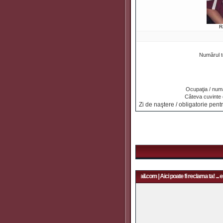
R
Numărul t
Ocupaţia / numa
Câteva cuvinte
Zi de naştere / obligatorie pentr
Aici poate fi reclama ta! ... email: rapidfans@gmail.com | Aici poate fi reclama ta! ... e