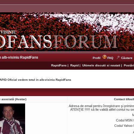
n alb-visiniu RapidFans
Profil
FAQ
Căutare
RapidFans
|
Rapid
|
Ultimele discutii si noutati
|
Postări
APID Oficial vedem totul in alb-visiniu RapidFans
 asociată (Avatar)
Contact tifosi
Adresa de email pentru înregistrare şi primir
ATENŢIE !!!!!! să fie validă altfel contul nu s
M
Codul MSN 
Codul Yahoo