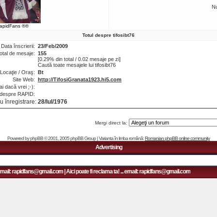
N
apidFans ®®
Totul despre tifosibt76
Data înscrierii:
23/Feb/2009
otal de mesaje:
155
[0.29% din total / 0.02 mesaje pe zi]
Caută toate mesajele lui tifosibt76
Locaţie / Oraş:
Bt
Site Web:
http://TifosiGranata1923.hi5.com
i dacă vrei ;-):
 despre RAPID:
u înregistrare:
28/Iul/1976
Mergi direct la:
Powered by
phpBB
© 2001, 2005 phpBB Group | Varianta în limba română:
Romanian phpBB online community
Advertising
mail: rapidfans@gmail.com | Aici poate fi reclama ta! ... email: rapidfans@gmail.com