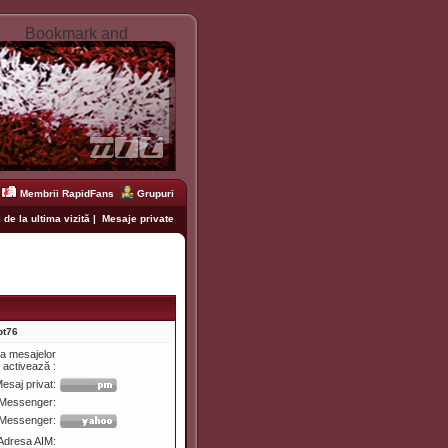
Membrii RapidFans
Grupuri
 de la ultima vizită
|
Mesaje private
bt76
ea mesajelor
e activează :
esaj privat:
Messenger:
 Messenger:
Adresa AIM: