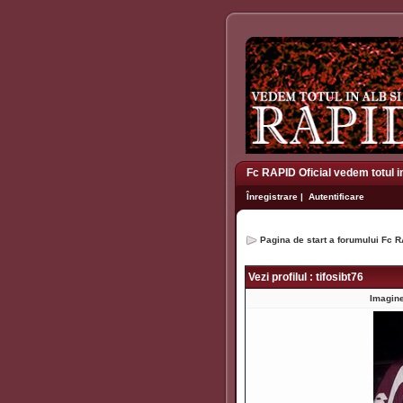
Fc RAPID Oficial vedem totul i
Înregistrare
|
Autentificare
Pagina de start a forumului Fc R
Vezi profilul : tifosibt76
Imagine