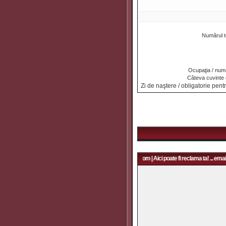
Numărul t
Ocupaţia / numa
Câteva cuvinte
Zi de naştere / obligatorie pentr
Aici poate fi reclama ta! ... email: rapidfans@gmail.com | Aici poate fi reclama ta! ... email