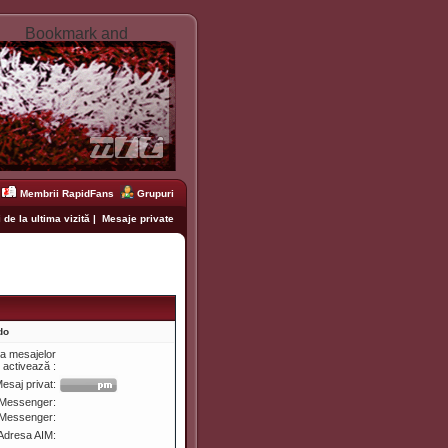
Membrii RapidFans
Grupuri
 de la ultima vizită
|
Mesaje private
do
ea mesajelor
e activează :
esaj privat:
Messenger:
 Messenger:
Adresa AIM: