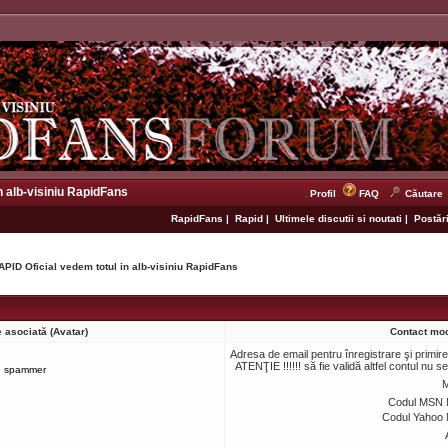
n alb-visiniu RapidFans
Profil
FAQ
Căutare
RapidFans
|
Rapid
|
Ultimele discutii si noutati
|
Postări
APID Oficial vedem totul in alb-visiniu RapidFans
 asociată (Avatar)
Contact mo
Adresa de email pentru înregistrare şi primir
ATENŢIE !!!!!! să fie validă altfel contul nu s
spammer
M
Codul MSN 
Codul Yahoo