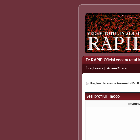
Fc RAPID Oficial vedem totul i
Înregistrare
|
Autentificare
Pagina de start a forumului Fc R
Vezi profilul : modo
Imagine