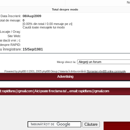
N
Totul despre modo
Data înscrierii:
08/Aug/2009
otal de mesaje:
0
[0.00% din total / 0.00 mesaje pe zi]
Caută toate mesajele lui modo
Locaţie / Oraş:
Site Web:
i dacă vrei ;-):
 despre RAPID:
u înregistrare:
15/Sep/1981
Mergi direct la:
Powered by
phpBB
© 2001, 2005 phpBB Group | Varianta în limba română:
Romanian phpBB online community
Advertising
: rapidfans@gmail.com | Aici poate fi reclama ta! ... email: rapidfans@gmail.com