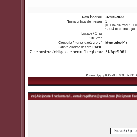
T
Data înscrierii:
16/Mai/2009
Numărul total de mesaje:
1
[0.00% din total / 0.0
Caută toate mesajele 
Locaţie / Oraş:
Site Web:
Ocupaţia / numai dacă vrei ;-):
idem aricel=))
Câteva cuvinte despre RAPID:
Zi de naştere / obligatorie pentru înregistrare:
21/Apr/1981
Powered by
phpBB
© 2001, 2005 phpBB Grou
 rapidfans@gmail.com | Aici poate fi reclama ta! ... email: rapidfans@gmail.com | Aici poate fi rec