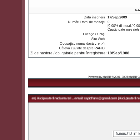
Tot
Data înscrierii:
17/Sep/2009
Numărul total de mesaje:
0
[0.00% din total / 0.0
Caută toate mesajele
Locaţie / Oraş:
Site Web:
Ocupaţia / numai dacă vrei ;-):
Câteva cuvinte despre RAPID:
Zi de naştere / obligatorie pentru înregistrare:
18/Sep/1988
Powered by
phpBB
© 2001, 2005 phpBB Grou
 rapidfans@gmail.com | Aici poate fi reclama ta! ... email: rapidfans@gmail.com | Aici poate fi rec